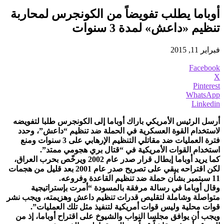
أوباما يطلب تفويضاً من الكونجرس لمحاربة
تنظيم «داعش» لمدة 3 سنوات
فبراير 11, 2015
Facebook
X
Pinterest
WhatsApp
Linkedin
أرسل الرئيس الأمريكي باراك أوباما إلى الكونجرس طلبا لتفويضه
لاستخدام القوة العسكرية في الحملة ضد تنظيم “داعش”، وحدد
فترة العمليات ضد مقاتلي التنظيم الإرهابي على 3 سنوات ومنع
استخدام القوات الأمريكية في “قتال بري هجومي ممتد”.
كما يريد أوباما إبطال قرار صدر عام 2002 ويرخّص بحرب العراق،
لكن اقتراحه يبقي على تصريح صدر عام 2001 بعد قليل من هجمات
11 سبتمبر بشأن حملة ضد تنظيم القاعدة وفروعه.
وقال أوباما في رسالة مرفقة بالمسودة “أمرت بإستراتيجية
متواصلة وشاملة لتقليص قدرات تنظيم داعش وهزيمته، ويجب نشر
قوات محلية وليس قوات أمريكية لتنفيذ مثل تلك العمليات”.
ويجب أن يوافق مجلسا النواب والشيوخ على اقتراح أوباما، إذ من