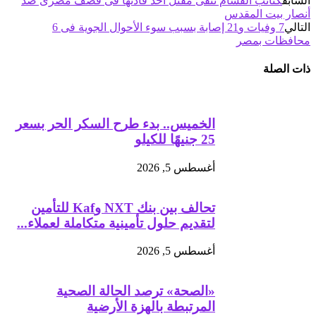
السابق
كتائب القسام تنفى مقتل أحد قادتها فى قصف مصرى ضد
أنصار بيت المقدس
التالي
7 وفيات و21 إصابة بسبب سوء الأحوال الجوية فى 6
محافظات بمصر
ذات الصلة
الخميس.. بدء طرح السكر الحر بسعر
25 جنيهًا للكيلو
أغسطس 5, 2026
تحالف بين بنك NXT وKaf للتأمين
لتقديم حلول تأمينية متكاملة لعملاء...
أغسطس 5, 2026
«الصحة» ترصد الحالة الصحية
المرتبطة بالهزة الأرضية