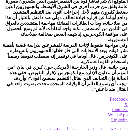
المتوقع أن يثير نقاشاً قوياً بين الديمقراطيين الذين يشعرون بصورة
عامة بقلق من حرب أخرى في الشرق الأوسط، والجمهوريين الذين
يضغط كثيرون منهم لأجل إجراءات أقوى ضد التنظيم المتشدد.
ودافع أوباما عن قراره قيادة تحالف دولي ضد داعش باعتبار أن هذا
من صلاحياته، وبدأت الطائرات المقاتلة مهاجمة المتشددين بالعراق
في الثامن من أغسطس، لكنه واجه انتقادات لأنه لم يسع للحصول
على موافقة الكونجرس، إذ يتهمه البعض بمخالفة صلاحياته
الدستورية.
وفي مواجهة ضغوط لإتاحة الفرصة للمشرعين لدراسة قضية بأهمية
نشر قوات وبعد الانتخابات التي فاز خلالها الجمهوريون بالسيطرة
على الكونجرس، قال أوباما في نوفمبر إنه سيطلب تفويضاً رسمياً
باستخدام القوة العسكرية.
ومن جانبه، قال وزير الخارجية الأمريكي جون كيري في بيان “من
المهم أن تتعاون الإدارة مع الكونجرس لإقرار التفويض، ففي هذه
الحالة فإن التحالف الذي يقاتل التنظيم سيصبح أقوى”، وأردف
“يجب أن يسمع العالم أن الولايات المتحدة تتحدث بصوت واحد في
القتال ضد داعش”.
Facebook
X
Pinterest
WhatsApp
Linkedin