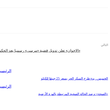
التالي
«الإخوان» تعلن تدويل قضية «مرسى» رسميا بعد الحكم بحبسه 20 عامًا بقضي
اقرأ المزيد
الرئيسي
الخميس.. بدء طرح السكر الحر بسعر 25 جنيهًا للكيلو
الرئيسي
«الصحة» ترصد الحالة الصحية المرتبطة بالهزة الأرضية