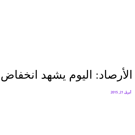
البنك العربي يطلق حملة الاسترداد النقدي الصيفية
أغسطس 6, 2026
سيتي إيدج توقع شراكة مع ڤودافون مصر لتوفير خدمات Triple Play الذكية بمشروع داون تاون بالعلمين الجديدة
أغسطس 6, 2026
عاجل
الأرصاد: اليوم يشهد انخفاض ملحوظ بدرجات الحرارة.. والعظمى فى القاهرة 31 درجة
عاجل
الأرصاد: اليوم يشهد انخفاض مل
أبريل 21, 2015