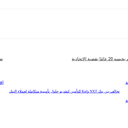
شارك
ة الاتحادية
ضبط 500 مقذوف هاون
ة
اق
تحالف بين بنك NXT وKaf للتأمين لتقديم حلول تأمينية متكاملة لعملاء البنك
ة