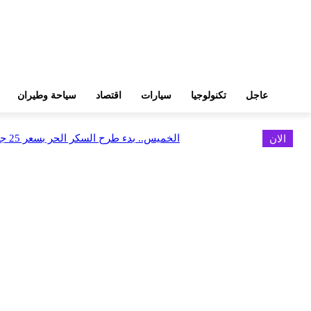
عاجل
تكنولوجيا
سيارات
اقتصاد
سياحة وطيران
الان
الخميس.. بدء طرح السكر الحر بسعر 25 جنيهًا للكيلو
اخر الاخبار
البورصة وجهاز التمثيل التجاري يروجان لسوق المال وجذب الاستثمارات الأجن
أغسطس 6, 2026
FEDIS وحلول تتشاركان في تطوير أول منصة للسياحة الصحية بالمنطقة
أغسطس 6, 2026