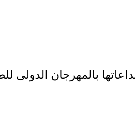
دية بمصر
داعاتها بالمهرجان الدولى للط
شارك