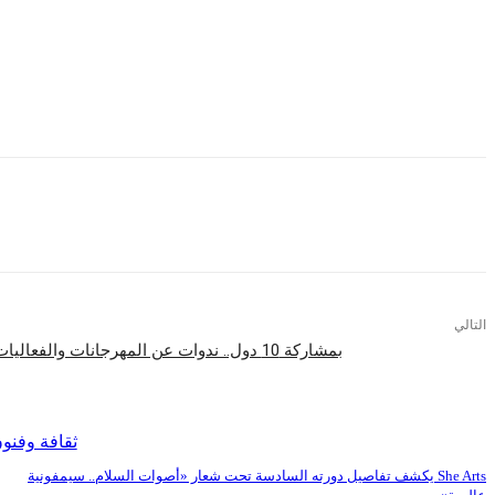
التالي
بمشاركة 10 دول.. ندوات عن المهرجانات والفعاليات الفنية الاوروبية بساحة «روابط»
اقرأ المزيد
ثقافة وفنو
She Arts يكشف تفاصيل دورته السادسة تحت شعار «أصوات السلام.. سيمفونية