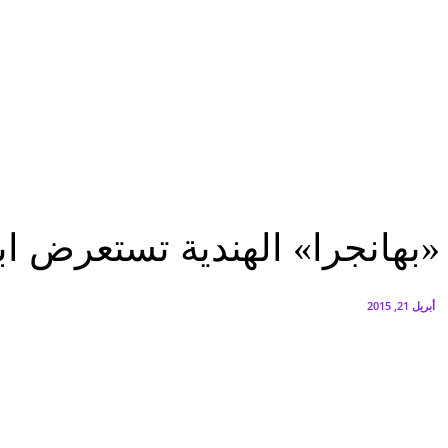
البنك العربي يطلق حملة الاسترداد النقدي الصيفية
أغسطس 6, 2026
سيتي إيدج توقع شراكة مع ڤودافون مصر لتوفير خدمات Triple Play الذكية بمشروع داون تاون بالعلمين الجديدة
أغسطس 6, 2026
ثقافة وفنون
«بهانجرا» الهندية تستعرض ابداعاتها بالمهرجان الدولى للطبول والفنون التقلي
ثقافة وفنون
«بهانجرا» الهندية تستعرض اب
أبريل 21, 2015