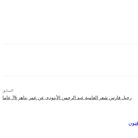
السابق
رحيل فارس شعر العامية عبد الرحمن الأبنودى عن عمر يناهز 76 عاما
فنون