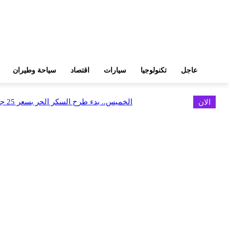
عاجل
تكنولوجيا
سيارات
اقتصاد
سياحة وطيران
الان
الخميس.. بدء طرح السكر الحر بسعر 25 جنيهًا للكيلو
اخر الاخبار
البورصة وجهاز التمثيل التجاري يروجان لسوق المال وجذب الاستثمارات الأجن
أغسطس 6, 2026
FEDIS وحلول تتشاركان في تطوير أول منصة للسياحة الصحية بالمنطقة
أغسطس 6, 2026