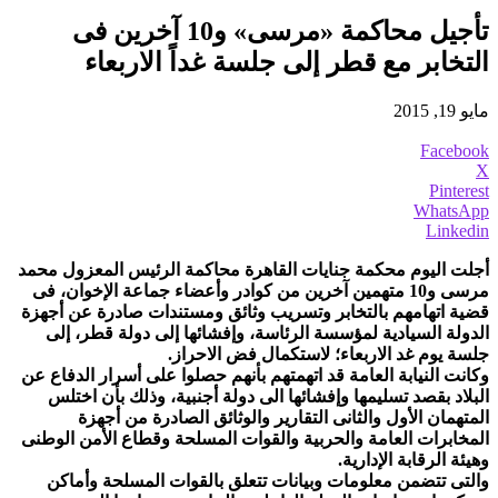
تأجيل محاكمة «مرسى» و10 آخرين فى
التخابر مع قطر إلى جلسة غداً الاربعاء
مايو 19, 2015
Facebook
X
Pinterest
WhatsApp
Linkedin
أجلت اليوم محكمة جنايات القاهرة محاكمة الرئيس المعزول محمد
مرسى و10 متهمين آخرين من كوادر وأعضاء جماعة الإخوان، فى
قضية اتهامهم بالتخابر وتسريب وثائق ومستندات صادرة عن أجهزة
الدولة السيادية لمؤسسة الرئاسة، وإفشائها إلى دولة قطر، إلى
جلسة يوم غد الاربعاء؛ لاستكمال فض الاحراز.
وكانت النيابة العامة قد اتهمتهم بأنهم حصلوا على أسرار الدفاع عن
البلاد بقصد تسليمها وإفشائها الى دولة أجنبية، وذلك بأن اختلس
المتهمان الأول والثانى التقارير والوثائق الصادرة من أجهزة
المخابرات العامة والحربية والقوات المسلحة وقطاع الأمن الوطنى
وهيئة الرقابة الإدارية.
والتى تتضمن معلومات وبيانات تتعلق بالقوات المسلحة وأماكن