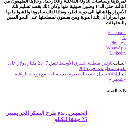
تمركزها وسياسات الدولة الداخلية والخارجية، وحازها المتهمون من
الثالث حتى الـ11 وصورا ضوئية منها وكان ذلك بقصد تسليم تلك
الأسرار وإفشائها الى دولة قطر، ونفاذا لذلك سلموها وافشوا ما بها
من أسرار الى تلك الدولة ومن يعلمون لمصلحتها على النحو المبين
بالتحقيقات.
Facebook
X
Pinterest
WhatsApp
Linkedin
السابق
جارتنر: منطقة الشرق الأوسط تنفق 214.7 مليار دولار على
تقنية المعلومات فى 2015
التالي
إخلاء سبيل «سعد الصغير» بعد تصالحه مع زوجته الراقصة
«شمس»
ذات الصلة
الخميس.. بدء طرح السكر الحر بسعر
25 جنيهًا للكيلو