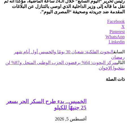
رئيس تحرير “اليوم السابع” خلال الـ24 ساعة الماضية، مؤكداً أنه تم
نقل ما قاله إلى وزير الداخلية الذي اوصى بالتنازل عن البلاغات
المقدمة ضد جريدته وصحيفة “المصرى اليوم”.
Facebook
X
Pinterest
WhatsApp
Linkedin
السابق
البحوث الفلكية: شعبان 30 يومًا والخميس أول أيام شهر
رمضان
التالي
مركز البحوث: 64% يرفضون الحزب الوطنى المنحل و87% لن
ينتخبوا الإخوان
ذات الصلة
الخميس.. بدء طرح السكر الحر بسعر
25 جنيهًا للكيلو
أغسطس 5, 2026