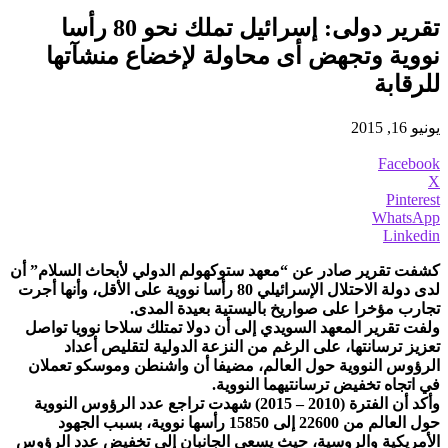
تقرير دولى: إسرائيل تملك نحو 80 رأسا
نووية وتجهض أى محاولة لإخضاع منشآتها
للرقابة
يونيو 16, 2015
Facebook
X
Pinterest
WhatsApp
Linkedin
كشفت تقرير صادر عن “معهد ستوكهولم الدولي لأبحاث السلام” أن
لدى دولة الاحتلال الإسرائيلي 80 رأسا نووية على الأقل، وأنها أجرت
تجارب مؤخرا على صواريخ باليستية بعيدة المدى.
ولفت تقرير المعهد السويدي إلى أن دولا تمتلك سلاحا نوويا تواصل
تعزيز ترسانتها، على الرغم من النزعة الدولية لتقليص أعداد
الرؤوس النووية حول العالم، مضيفا أن واشنطن وموسكو تعملان
في اتجاه تخفيض ترسانتيهما النووية.
وأكد أن الفترة (2010 – 2015) شهدت تراجع عدد الرؤوس النووية
حول العالم من 22600 إلى 15850 رأسها نووية، بسبب الجهود
الأمريكية والروسية، حيث يسعى الجانبان إلى تخفيض عدد الرؤوس