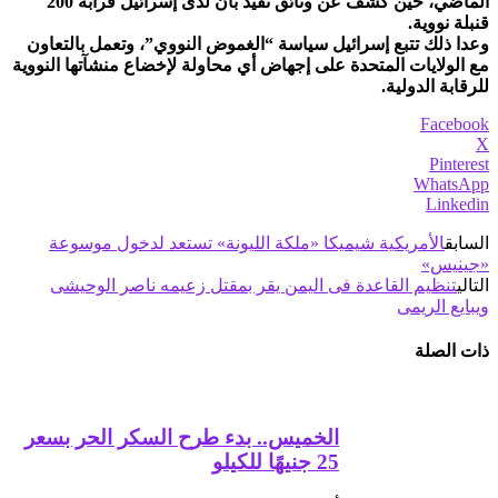
الماضي، حين كشف عن وثائق تفيد بأن لدى إسرائيل قرابة 200
قنبلة نووية.
وعدا ذلك تتبع إسرائيل سياسة “الغموض النووي”، وتعمل بالتعاون
مع الولايات المتحدة على إجهاض أي محاولة لإخضاع منشآتها النووية
للرقابة الدولية.
Facebook
X
Pinterest
WhatsApp
Linkedin
السابق
الأمريكية شيميكا «ملكة الليونة» تستعد لدخول موسوعة
«جينيس»
التالي
تنظيم القاعدة فى اليمن يقر بمقتل زعيمه ناصر الوحيشى
ويبايع الريمى
ذات الصلة
الخميس.. بدء طرح السكر الحر بسعر
25 جنيهًا للكيلو