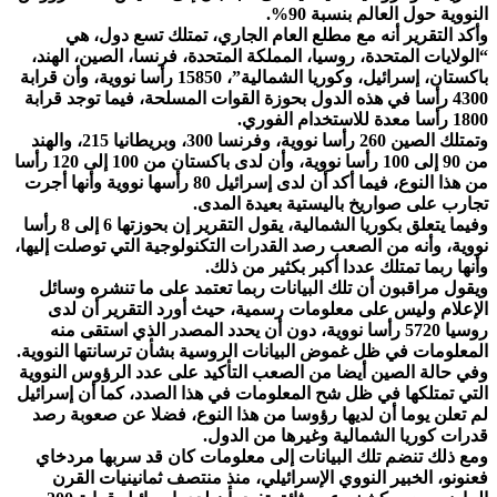
النووية حول العالم بنسبة 90%.
وأكد التقرير أنه مع مطلع العام الجاري، تمتلك تسع دول، هي
“الولايات المتحدة، روسيا، المملكة المتحدة، فرنسا، الصين، الهند،
باكستان، إسرائيل، وكوريا الشمالية”، 15850 رأسا نووية، وأن قرابة
4300 رأسا في هذه الدول بحوزة القوات المسلحة، فيما توجد قرابة
1800 رأسا معدة للاستخدام الفوري.
وتمتلك الصين 260 رأسا نووية، وفرنسا 300، وبريطانيا 215، والهند
من 90 إلى 100 رأسا نووية، وأن لدى باكستان من 100 إلى 120 رأسا
من هذا النوع، فيما أكد أن لدى إسرائيل 80 رأسها نووية وأنها أجرت
تجارب على صواريخ باليستية بعيدة المدى.
وفيما يتعلق بكوريا الشمالية، يقول التقرير إن بحوزتها 6 إلى 8 رأسا
نووية، وأنه من الصعب رصد القدرات التكنولوجية التي توصلت إليها،
وأنها ربما تمتلك عددا أكبر بكثير من ذلك.
ويقول مراقبون أن تلك البيانات ربما تعتمد على ما تنشره وسائل
الإعلام وليس على معلومات رسمية، حيث أورد التقرير أن لدى
روسيا 5720 رأسا نووية، دون أن يحدد المصدر الذي استقى منه
المعلومات في ظل غموض البيانات الروسية بشأن ترسانتها النووية.
وفي حالة الصين أيضا من الصعب التأكيد على عدد الرؤوس النووية
التي تمتلكها في ظل شح المعلومات في هذا الصدد، كما أن إسرائيل
لم تعلن يوما أن لديها رؤوسا من هذا النوع، فضلا عن صعوبة رصد
قدرات كوريا الشمالية وغيرها من الدول.
ومع ذلك تنضم تلك البيانات إلى معلومات كان قد سربها مردخاي
فعنونو، الخبير النووي الإسرائيلي، منذ منتصف ثمانينيات القرن