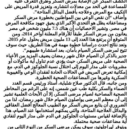
الكشف المبكر عن الإصابة بمرض السكر وطرق التعرف عليه
للمساعدة في الحد من معدلات انتشاره، وتعزيز قدرة المريض على
التكيف مع المرض وعلاجه بأفضل البدائل المتاحة”.
وأضاف “أن نقص الوعي بين المواطنين بخطورة مرض السكر
ومضاعفاته يظل هو التحدي الأكبر الذي يعيق جهود مكافحة المرض
في مصر. وتشير الاحصائيات أن هناك 7.5 مليون شخص في مصر
يعانون من مرض السكر طبقاً للأرقام المعلنة أواخر 2014، ومن
المتوقع أن يرتفع هذا العدد إلى 13 مليون مريض بحلول عام 2035.
وتعد نتائج أحدث دراساتنا خطوة مهمة في هذا الطريق، حيث سوف
تتيح لمرضى السكر الصيام بأمان، بعد استشارة طبيبهم”.
جدير بالذكر أن الصيام خلال شهر رمضان يضيف المزيد من الأعباء
الصحية على مريض السكر، حيث يؤدي عدم تناول أية مأكولات أو
مشروبات على مدار اليوم إلى اختلال نسبة الجلوكوز في الدم، مع
إمكانية تعرض المريض في الحالات الحادة لفقدان الوعي والغيبوبة
السكرية وغيرها من المضاعفات الصحية الخطيرة.
ومن جانبه، قال الدكتور صلاح شلباية، أستاذ ورئيس قسم الغدد
الصماء والسكر بكلية طب عين شمس، إنه على الرغم من المخاطر
الصحية المصاحبة لصيام مرضى السكر، إلا أن الأبحاث العلمية تشير
إلى أن معظم المرضى يواصلون الصيام خلال شهر رمضان، لذا من
الضروري أن يتابع مريض السكر مع الطبيب المعالج أفضل العقاقير
والبدائل العلاجية المتاحة، والتي يمكنهم استخدامها عند الصيام، هذا
بالإضافة لقياس مستويات الجلوكوز في الدم على مدار اليوم لتفادي
أية مضاعفات صحية محتملة.
وبتوفر ليراجلوتيد، سوف يمكن مرضى السكر من النوع الثاني من