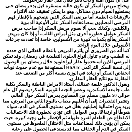
على أن تكون آمنه و ذات تأثير فعال مثل عقار ليراجلوتيد.
ويحتاج مريض السكر أن تكون حالته مستقرة قبل بدء رمضان حتى
يستطيع الصيام دون مشاكل، وهو ما يمكن تحقيقه عند الالتزام
بالإرشادات الطبية. أما مرضى السكر الذين ننصحهم بالإفطار فهم
المرضى المصابون بمضاعفات السكر على الأوعية الدموية
والكليتين، وكذلك يجب ألا يصوم مريض السكر إذا صاحب مرض
السكر عوامل خطورة أخرى مثل أمراض القلب، أو إذا كان مريض
السكر يعالَج بكميات كبيرة من الأنسولين، خاصة إذا تعددت جرعات
الأنسولين خلال اليوم الواحد.
كما أنه من الضروري أن يلتزم المريض بالنظام الغذائي الذى حدده
له الطبيب وعدم تناول أنواع الحلوى التقليدية في رمضان. وقد تمكن
المرضي الذين استخدموا عقار ليراجلوتيد خلال رمضان من الوصول
إلى نسبة السكر التراكمي HbA1c المستهدفة مع عدم حدوث نوبات
انخفاض السكر أو زيادة في الوزن بنسبة أكثر من الضعف عند
المقارنة مع نتائج العقار المقارن.
ويقول الدكتور خليفة عبدالله، أستاذ الامراض الباطنة والسكر بكلية
طب جامعة الاسكندرية وعضو اللجنة القومية للسكر: يصوم كل عام
حوالي 50 مليون مسلم من المصابين بمرض السكر حول العالم،
وتشير التقديرات إلى أن أغلبهم مصاب بالنوع الثاني من المرض، مما
يزيد من احتمالية إصابتهم بخلل في مستوى السكر في الدم، سواء
هبوطًا أو ارتفاعًا. ومن العوامل التي تؤدي لخطورة تلك الاحتماليات
الانقطاع عن الطعام لفترة طويلة ثم الإفطار على وجبة كبيرة، حيث
يمكن أن يؤدي ذلك لمضاعفات مثل الاختلال الملحوظ في مستوى
السكر في الدم أو الجفاف مما قد يستدعى الحصول على رعاية