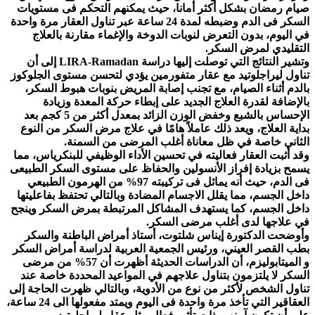
صيام رمضان بشكل أكثر أمانا، حيث يمكنهم التحكم فى مستويات
السكر فى الدم وضبطه لمدة 24 ساعة عبر تناول العقار مرة واحدة
في اليوم، بدون التعرض لنوبات الدوخة والإغماء مقارنة بالعلاج
التقليدي لمرض السكر.
وتشير النتائج التي توصلت إليها دراسة LIRA-Ramadan إلى أن
تناول ليراجلوتيد مع عقار متفورمين يؤدي لتحسن مستوى الجلوكوز
بالدم أثناء الصيام، مع تجنب إصابة المريض بنوبات هبوط السكر،
بالإضافة لقدرة العلاج الجديد على إبطاء حركة المعدة وزيادة
الإحساس بالشبع وخفض الوزن الزائد بمعدل أكثر من 5 كجم بعد
بداية العلاج، ويعد ذلك عاملاً هامًا في علاج مرض السكر من النوع
الثاني خاصة في ظل معاناة أغلب المرضى من السمنة.
وقد أثبت العقار فعاليته في تحسين الأداء الوظيفي للبنكرياس، مما
يسمح بزيادة إفراز الأنسولين والحفاظ على مستوى السكر الطبيعى
فى الدم، حيث أنه يماثل فى تركيبته 97% من الهرمون الطبيعي
داخل الجسم، مما يقلل الاجسام المضادة وبالتالي تحتفظ بفاعليتها
داخل الجسم، كما يستهدف المشاكل المرتبطة بمرض السكر وينجح
في علاجها لدى أغلب مرضى السكر.
وأوضحت الدكتورة إيناس شلتوت، أستاذ أمراض الباطنة والسكر
بطب القصر العيني، ورئيس الجمعية العربية لدراسة أمراض السكر
و الميتابوليزم، أن الدراسات الحديثة أظهرت أن 57% من مرضى
السكر لا يلتزمون بتناول علاجهم في المواعيد المحددة خاصة عند
تناول الشخص لأكثر من نوع من الأدوية، وبالتالي ظهرت الحاجة إلى
العقاقير التي تأخذ مرة واحدة فى اليوم ويمتد مفعولها الى 24 ساعة،