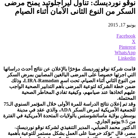
نوڨو نورديسك: تناول ليراجلوتيد يمنح مرضى
السكر من النوع الثانى الآمان أثناء الصيام
يونيو 17, 2015
Facebook
X
Pinterest
WhatsApp
Linkedin
قامت شركة نوڨو نورديسك مؤخرًا بالإعلان عن نتائج أحدث دراساتها
التي اجرتها خصيصاً على المرضى البالغين المصابين بمرض السكر
من النوع الثاني أثناء الصيام، تحت اسم LIRA-Ramadan، وذلك
ضمن خطة الشركة لتوعية المرضى بأهم التدابير الصحية الواجب
عليهم اتخاذها عند صيامهم، وكيفية تفادي المخاطر الصحية
المحتملة.
وقد تم إعلان نتائج الدراسة للمرة الأولى خلال المؤتمر السنوي الـ75
للجمعية الأمريكية لمرض السكر ADA، والذي عقد في مدينة
بوسطن بولاية ماساتشوستس بالولايات المتحدة الأمريكية في الفترة
من 5-9 يونيو الجاري.
الدكتور محمد الضبابي، المدير التنفيذي لشركة نوڨو نورديسك-
مصر، قال “نؤكد حرصنا على العمل بشكل مستمر للتوعية بأهمية