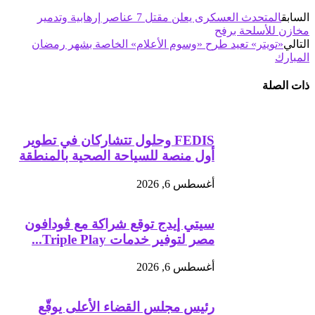
السابق
المتحدث العسكرى يعلن مقتل 7 عناصر إرهابية وتدمير
مخازن للأسلحة برفح
التالي
«تويتر» تعيد طرح «وسوم الأعلام» الخاصة بشهر رمضان
المبارك
ذات الصلة
FEDIS وحلول تتشاركان في تطوير
أول منصة للسياحة الصحية بالمنطقة
أغسطس 6, 2026
سيتي إيدج توقع شراكة مع ڤودافون
مصر لتوفير خدمات Triple Play...
أغسطس 6, 2026
رئيس مجلس القضاء الأعلى يوقّع