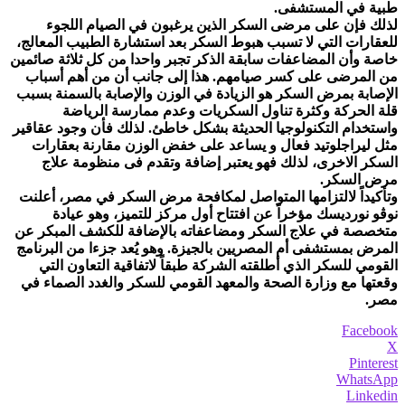
طبية في المستشفى.
لذلك فإن على مرضى السكر الذين يرغبون في الصيام اللجوء
للعقارات التي لا تسبب هبوط السكر بعد استشارة الطبيب المعالج،
خاصة وأن المضاعفات سابقة الذكر تجبر واحدا من كل ثلاثة صائمين
من المرضى على كسر صيامهم. هذا إلى جانب أن من أهم أسباب
الإصابة بمرض السكر هو الزيادة في الوزن والإصابة بالسمنة بسبب
قلة الحركة وكثرة تناول السكريات وعدم ممارسة الرياضة
واستخدام التكنولوجيا الحديثة بشكل خاطئ. لذلك فأن وجود عقاقير
مثل ليراجلوتيد فعال و يساعد على خفض الوزن مقارنة بعقارات
السكر الاخرى، لذلك فهو يعتبر إضافة وتقدم فى منظومة علاج
مرض السكر.
وتأكيداً لالتزامها المتواصل لمكافحة مرض السكر في مصر، أعلنت
نوڨو نورديسك مؤخراً عن افتتاح أول مركز للتميز، وهو عيادة
متخصصة في علاج السكر ومضاعفاته بالإضافة للكشف المبكر عن
المرض بمستشفى أم المصريين بالجيزة. وهو يُعد جزءا من البرنامج
القومي للسكر الذي أطلقته الشركة طبقاً لاتفاقية التعاون التي
وقعتها مع وزارة الصحة والمعهد القومي للسكر والغدد الصماء في
مصر.
Facebook
X
Pinterest
WhatsApp
Linkedin