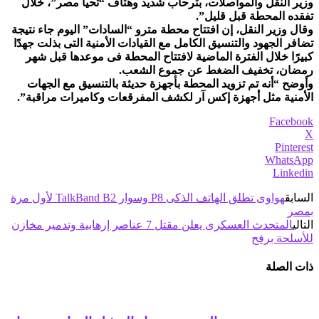
وزير النقل والمواصلات، بترحاب شديد وهتاف “تحيا مصر”، خلال
تفقده المحطة قبل قليل”.
وقال وزير النقل، إن افتتاح محطة مترو “السادات” اليوم جاء نتيجة
تضافر الجهود والتنسيق الكامل مع القيادات الأمنية التى بذلت جهدًا
كبيرًا خلال الفترة الماضية لافتتاح المحطة فى موعدها قبل شهر
رمضان، تخفيف الضغط عن جموع الشعب.
وأوضح “أنه تم تزويد المحطة بأجهزة حديثة بالتنسيق مع الجهات
الأمنية مثل أجهزة إكس آر لكشف المفرقعات وكاميرات مراقبة”.
Facebook
X
Pinterest
WhatsApp
Linkedin
السابق
هواوى تطلق الهاتف الذكى P8 وسوار TalkBand B2 لأول مرة
بمصر
التالي
المتحدث العسكرى يعلن مقتل 7 عناصر إرهابية وتدمير مخازن
للأسلحة برفح
ذات الصلة