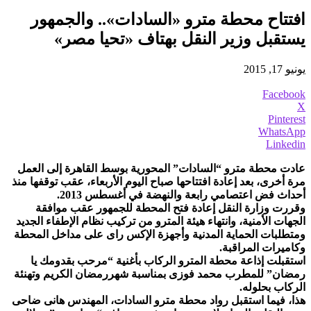
افتتاح محطة مترو «السادات».. والجمهور
يستقبل وزير النقل بهتاف «تحيا مصر»
يونيو 17, 2015
Facebook
X
Pinterest
WhatsApp
Linkedin
عادت محطة مترو “السادات” المحورية بوسط القاهرة إلى العمل
مرة أخرى، بعد إعادة افتتاحها صباح اليوم الأربعاء، عقب توقفها منذ
أحداث فض اعتصامي رابعة والنهضة في أغسطس 2013.
وقررت وزارة النقل إعادة فتح المحطة للجمهور عقب موافقة
الجهات الأمنية، وانتهاء هيئة المترو من تركيب نظام الإطفاء الجديد
ومتطلبات الحماية المدنية وأجهزة الإكس راى على مداخل المحطة
وكاميرات المراقبة.
استقبلت إذاعة محطة المترو الركاب بأغنية “مرحب بقدومك يا
رمضان” للمطرب محمد فوزى بمناسبة شهررمضان الكريم وتهنئة
الركاب بحلوله.
هذا، فيما استقبل رواد محطة مترو السادات، المهندس هانى ضاحى