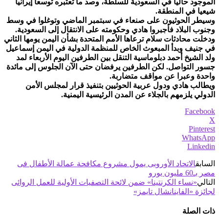
الموجود حاليا في السعودية للسلطة، وصد ما تعتبره توسعا إيرانيا
شيعيا في المنطقة.
وسيطر الحوثيون على صنعاء في سبتمبر الماضي وتوغلوا في وسط
وجنوب البلاد فأجبروا هادي وحكومته على الانتقال إلى السعودية.
ودخلت محادثات سلام ترعاها الأمم المتحدة بشأن اليمن يومها الثاني
في جنيف وبدأ المبعوث الخاص للمنظمة الدولية في اليمن إسماعيل
ولد الشيخ أحمد دبلوماسية التنقل بين الطرفين اليوم الأربعاء لمد
جسور التواصل. لكن الطرفين يرفضان حتى الآن الجلوس إلى مائدة
واحدة وعبرا عن مواقف متضاربة.
ويطالب هادي ودول عربية الحوثيين بتنفيذ قرار لمجلس الأمن
الدولي يلزمهم بالجلاء عن المدن الرئيسية اليمنية.
Facebook
X
Pinterest
WhatsApp
Linkedin
السابق
الاتحاد الأوروبى يمول مشروع مكافحة عمالة الأطفال فى
مصر بـ60 مليون يورو
التالي
«نساء الكرنتينا» ضمن لائحة التصفيات الأولية للعمل الروائى
لجائزة «الفاينانشال تايمز»
ذات الصلة