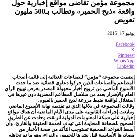
مجموعة مؤمن تقاضى مواقع إخبارية حول
واقعة «ذبح الحمير» وتطالب بـ500 مليون
تعويض
يونيو 17, 2015
Facebook
X
Pinterest
WhatsApp
Linkedin
إنضمت مجموعة “مؤمن” للصناعات الغذائية إلى قائمة أصحاب
المطاعم والصناعات الذين حركوا دعاوى قضائية ضد ما حدث
الأسبوع الماضي من ترويج أخبار مجهولة المصدر بغرض تهييج الرأي
العام والإضرار بعدد من سلاسل المطاعم المصرية دون غيرها في
استغلال لواقعة ضبط مزرعة لذبح الحمير بالفيوم.
وقالت المجموعة في بلاغها الذي تم تقديمه نهاية الأسبوع الماضي
وتتابعت إجراءاته القانونية على مدى الأيام الماضية أن هناك مواقع
إخبارية على شبكة المعلومات الدولية انزلقت وحادت عن الطريق
الصحيح للصحافة المحايدة التي تهدف لخدمة الحقيقة والقارئ، وأن
أبسط القواعد الصحفية تستوجب التأكد من صحة الأخبار من
مصادرها الأساسية قبل نشرها للجمهور والقراء، وهو ما تم تجاهله