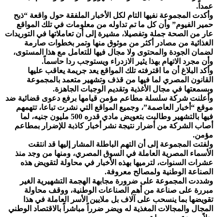
عمداً.
وأكدت المجموعة نفيها التام لكل الأخبار الملفقة حول واقعة “ذبح
حمير الفيوم” وأن كل ما تم تداوله من معلومات في تلك المواقع
عار من الصحة جملة وتفصيلا، مشيرة إلى أن تعاملاتها في التوريدات
الغذائية من مصادر أكثر من موثوق منها وتمر بخطوات صارمة
لضمان الجودة والمحتوى ولا مجال فيها للتعامل مع هذا المستوى،
وأن مجرد الاتهام بهذا يثير الازدراء ويستوجب ردا حاسماً.
وأكد البلاغ أن ما اقترفته تلك المواقع يعد جريمة يعاقب عليها
القانون المصري لما فيها من قذف وتشهير متعمد بالمجموعة
وبسمعتها في مجال الأغذية وتقديم الوجبات الجاهزة.
وأعلنت شركة سلسلة مطاعم مؤمن قيامها برفع دعوى قضائية ضد
موقع “أخبار العاصمة”، وجميع المواقع التي نشرت تباعا، تتهمهم
فيها بالتشهير وطالبت بتعويض مادي قدره 500 مليون جنيه، لما
أصاب الشركة من أضرار نتيجة نشر أخبار كاذبة للإضرار بمطاعم
مؤمن.
ولفتت المجموعة إلى أن التهم الباطلة المشار إليها قد انتقت
الأسماء المصرية العاملة في السوق المصري، ومنها من وجد منذ
عشرات السنوات، لترميها بهذه الأخبار في محاولة لتقويض هذه
الصناعة الوطنية ولمصالح معروفة.
وشددت المجموعة على ضرورة مجابهة الهجمة التشهيرية الغير
مبررة على صناعة من أهم الصناعات الوطنية، ووقف محاولة
تقويضها بما ينسحب على آلاف بل ملايين الأسر العاملة في هذا
المجال والمجالات المغذية له ويضر ضرراً مباشراً بالاقتصاد الوطني