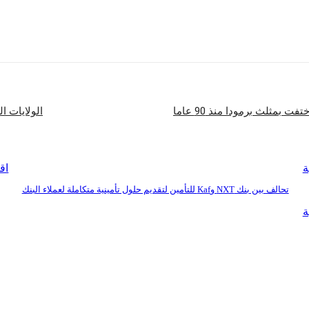
شارك
بمثلث برمودا منذ 90 عاما
الولايات المتحد
ة
اق
تحالف بين بنك NXT وKaf للتأمين لتقديم حلول تأمينية متكاملة لعملاء البنك
ة
بنا
للإعلان