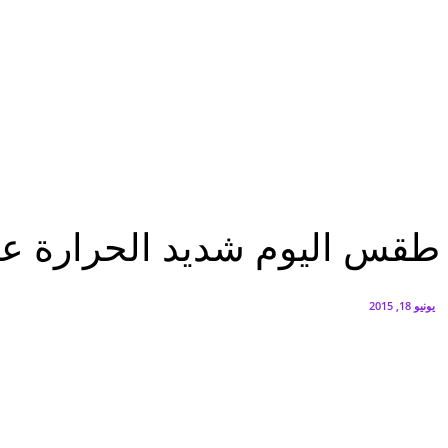
البنك العربي يطلق حملة الاسترداد النقدي الصيفية
أغسطس 6, 2026
سيتي إيدج توقع شراكة مع ڤودافون مصر لتوفير خدمات Triple Play الذكية بمشروع داون تاون بالعلمين الجديدة
أغسطس 6, 2026
عاجل
طقس اليوم شديد الحرارة على أغلب الأنحاء والعظمى بالقاهرة 39 درجة
عاجل
طقس اليوم شديد الحرارة على أغ
يونيو 18, 2015