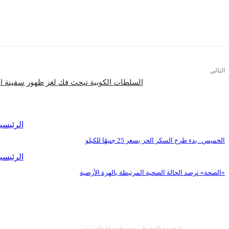
التالي
السلطات الكوبية تبحث فك لغز ظهور سفينة اختفت 
اقرأ المزيد
الرئيسي
الخميس.. بدء طرح السكر الحر بسعر 25 جنيهًا للكيلو
الرئيسي
«الصحة» ترصد الحالة الصحية المرتبطة بالهزة الأرضية
عنا
سياسة النشر
اتصل 
© جميع الحقوق محفوظة - لحظة نيوز