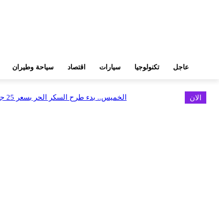
عاجل
تكنولوجيا
سيارات
اقتصاد
سياحة وطيران
الان
الخميس.. بدء طرح السكر الحر بسعر 25 جنيهًا للكيلو
اخر الاخبار
البورصة وجهاز التمثيل التجاري يروجان لسوق المال وجذب الاستثمارات الأجن
أغسطس 6, 2026
FEDIS وحلول تتشاركان في تطوير أول منصة للسياحة الصحية بالمنطقة
أغسطس 6, 2026