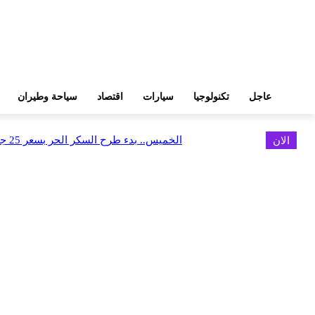
عاجل
تكنولوجيا
سيارات
اقتصاد
سياحة وطيران
الان
الخميس.. بدء طرح السكر الحر بسعر 25 جنيهًا للكيلو
اخر الاخبار
البورصة وجهاز التمثيل التجاري يروجان لسوق المال وجذب الاستثمارات الأجن
أغسطس 6, 2026
FEDIS وحلول تتشاركان في تطوير أول منصة للسياحة الصحية بالمنطقة
أغسطس 6, 2026