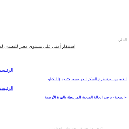
التالي
استنفار أمنى على مستوى مصر للتصدى لدعو
اقرأ المزيد
الرئيسي
الخميس.. بدء طرح السكر الحر بسعر 25 جنيهًا للكيلو
الرئيسي
«الصحة» ترصد الحالة الصحية المرتبطة بالهزة الأرضية
عنا
سياسة النشر
اتصل 
© جميع الحقوق محفوظة - لحظة نيوز