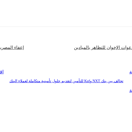
شارك
ات الإخوان للتظاهر بالميادين
إعفاء المصري
ة
اق
تحالف بين بنك NXT وKaf للتأمين لتقديم حلول تأمينية متكاملة لعملاء البنك
ة
بنا
للإعلان