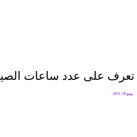
البنك العربي يطلق حملة الاسترداد النقدي الصيفية
أغسطس 6, 2026
سيتي إيدج توقع شراكة مع ڤودافون مصر لتوفير خدمات Triple Play الذكية بمشروع داون تاون بالعلمين الجديدة
أغسطس 6, 2026
عاجل
تعرف على عدد ساعات الصيام خلال شهر رمضان حول العالم
عاجل
تعرف على عدد ساعات الصيا
يونيو 18, 2015