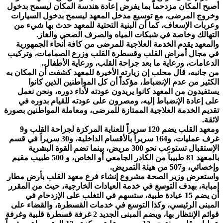
أصبح المكان مزدحماً بما يفرض إعادة هندسة المكان ليسمح بدخول
وخروج المرضى، مع توسيع مدخل المعهد ليسمح بدخول السيارات
وعربات الإسعاف، كما أن البنية التحتية للمعهد حدث بها شيء من
التهالك وخاصة في شبكات المياه والصرف الصحي والغاز.
والمعهد يقدم الخدمة العلاجية للمرضى من كافة أنحاء الجمهورية
في مجال أمراض القلب وقسطرة القلب وزرع الصمامات، وتركيب
الدعامات، ورعاية ما بعد جراحة القلب، ورعاية الأطفال.
من جانبه، قال محلب إن زيارته الأخيرة للمعهد كشفت أن المكان به
الكثير من عدم الإنضباط، مؤكداً أن كل المواطنين الذين كانوا
يستفيدون من المعهد كانوا يريدون عودته لأداء دوره، ونحن نعمل
على إعادة الإنضباط إليه، ومصرون على عودته للقيام بدوره في
تقديم الخدمة العلاجية الممتازة للمرضى، ومعاملة المواطنين بصورة
لائقة.
ومعهد القلب يضم 120 سريراً للعناية المركزة لجراحة القلب و9
غرف عمليات، و164 سريراً بالأقسام الداخلية، و30 سريراً في قسم
الإستقبال تستوعب نحو 300 مريض، بينما تضم القوة البشرية
بالمعهد 81 طبيباً من الكادر الجامعي أو الخاص، و 500 طبيب مقيم
وإخصائي، و507 من هيئة التمريض.
واستعرض وزير الصحة مشروع إنشاء فرع معهد القلب بأرض مطار
إمبابة، بهدف التوسع في خدمة العيادات الخارجية، حيث من المقرر
أن يضم 15 عيادة طبية، ستسهم في التغلب على الإزدحام في
المبنى الرئيسي، وكذا التوسع في خدمات القسطرة، والقضاء على
قوائم الإنتظار بها، ويضم المبنى الجديد 2 غرفة قسطرة قلبية وغرفة