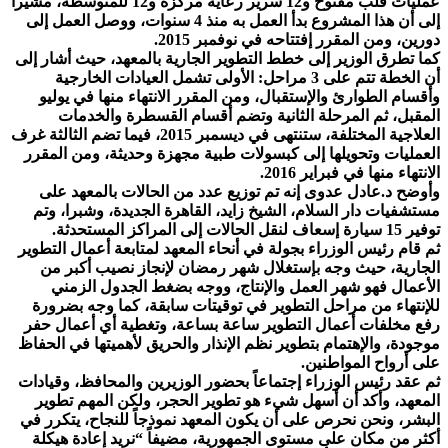
عمليات قلب مفتوح و12 سرير رعاية مركزة و12 للمتوسطة، مشيراً
إلى أن هذا المشروع بدأ العمل به منذ 4 سنوات، ووصل العمل إلى
دورين، ومن المقرر إفتتاحه في نوفمبر 2015.
كما تطرق الوزير إلى خطط التطوير الجارية بالمعهد، حيث أشار إلى
أن الخطة تتم على 3 مراحل: الأولى تشمل العيادات الخارجية
وأقسام الطوارئ والإستقبال، ومن المقرر الانتهاء منها في يوليو
المقبل، ثم المرحلة الثانية وتضم أقسام القسطرة والخدمات
العلاجية المختلفة، ستنتهى في ديسمبر 2015، فيما تضم الثالثة غرف
العمليات وتحويلها إلى كبسولات طبية مجهزة وحديثة، ومن المقرر
الانتهاء منها في فبراير 2016.
وأوضح د.عادل عدوى إنه تم توزيع عدد من الحالات بالمعهد على
مستشفيات دار السلام، الشيخ زايد، القاهرة الجديدة، وشبرا، وتم
توفير 15 سيارة إسعاف لنقل الحالات إلى المراكز المستحدثة.
ثم قام رئيس الوزراء بجولة في أنحاء المعهد لمتابعة أعمال التطوير
الجارية، حيث وجه بإستغلال شهر رمضان لإنجاز نصيب أكبر من
الأعمال فهو شهر العمل والإنتاج، ووجه بضغط الجدول الزمني
للإنتهاء من مراحل التطوير في توقيتات سابقة، كما وجه بضرورة
رفع مخلفات أعمال التطوير ساعة بساعة، وتغطية أي أعمال حفر
موجودة، والإهتمام بتطوير نظم الإنذار والحريق لأهميتها في الحفاظ
على أرواح المواطنين.
ثم عقد رئيس الوزراء إجتماعاً بحضور الوزيرين والمحافظ، وقيادات
المعهد، وأكد أن أسهل شيء هو تطوير الحجر، ولكن المهم تطوير
البشر، ونحن نحرص على أن يكون المعهد نموذجاً للنجاح، يتكرر في
أكثر من مكان على مستوى الجمهورية، مضيفاً “نريد إعادة هيكلة