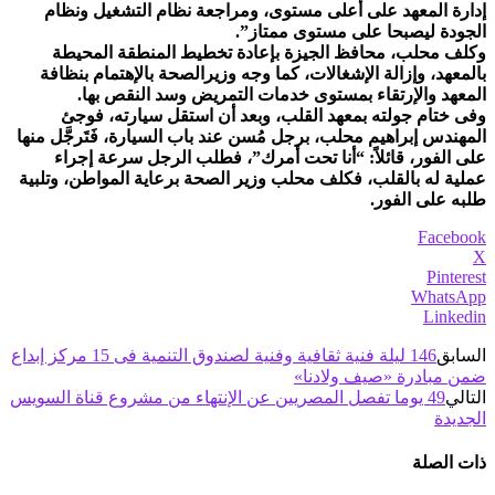
إدارة المعهد على أعلى مستوى، ومراجعة نظام التشغيل ونظام
الجودة ليصبحا على مستوى ممتاز”.
وكلف محلب، محافظ الجيزة بإعادة تخطيط المنطقة المحيطة
بالمعهد، وإزالة الإشغالات، كما وجه وزيرالصحة بالإهتمام بنظافة
المعهد والإرتقاء بمستوى خدمات التمريض وسد النقص بها.
وفى ختام جولته بمعهد القلب، وبعد أن استقل سيارته، فوجئ
المهندس إبراهيم محلب، برجل مُسن عند باب السيارة، فَتَرجَّل منها
على الفور، قائلاً: “أنا تحت أمرك”، فطلب الرجل سرعة إجراء
عملية له بالقلب، فكلف محلب وزير الصحة برعاية المواطن، وتلبية
طلبه على الفور.
Facebook
X
Pinterest
WhatsApp
Linkedin
السابق
146 ليلة فنية ثقافية وفنية لصندوق التنمية فى 15 مركز إبداع
ضمن مبادرة «صيف ولادنا»
التالي
49 يوما تفصل المصريين عن الإنتهاء من مشروع قناة السويس
الجديدة
ذات الصلة