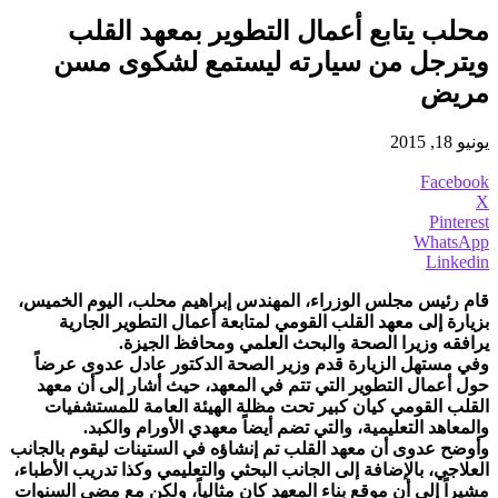
محلب يتابع أعمال التطوير بمعهد القلب
ويترجل من سيارته ليستمع لشكوى مسن
مريض
يونيو 18, 2015
Facebook
X
Pinterest
WhatsApp
Linkedin
قام رئيس مجلس الوزراء، المهندس إبراهيم محلب، اليوم الخميس،
بزيارة إلى معهد القلب القومي لمتابعة أعمال التطوير الجارية
يرافقه وزيرا الصحة والبحث العلمي ومحافظ الجيزة.
وفي مستهل الزيارة قدم وزير الصحة الدكتور عادل عدوى عرضاً
حول أعمال التطوير التي تتم في المعهد، حيث أشار إلى أن معهد
القلب القومي كيان كبير تحت مظلة الهيئة العامة للمستشفيات
والمعاهد التعليمية، والتي تضم أيضاً معهدي الأورام والكبد.
وأوضح عدوى أن معهد القلب تم إنشاؤه في الستينات ليقوم بالجانب
العلاجي، بالإضافة إلى الجانب البحثي والتعليمي وكذا تدريب الأطباء،
مشيراً إلى أن موقع بناء المعهد كان مثالياً، ولكن مع مضي السنوات