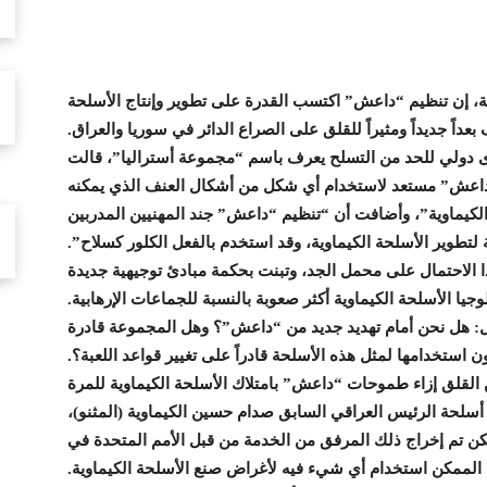
شارك
، إن تنظيم “داعش” اكتسب القدرة على تطوير وإنتاج الأسلحة
عداً جديداً ومثيراً للقلق على الصراع الدائر في سوريا والعراق.
ى دولي للحد من التسلح يعرف باسم “مجموعة أستراليا”، قالت
“داعش” مستعد لاستخدام أي شكل من أشكال العنف الذي يمكنه
لكيماوية”، وأضافت أن “تنظيم “داعش” جند المهنيين المدربين
فنية لتطوير الأسلحة الكيماوية، وقد استخدم بالفعل الكلور كسلاح”.
 الاحتمال على محمل الجد، وتبنت بحكمة مبادئ توجيهية جديدة
وجيا الأسلحة الكيماوية أكثر صعوبة بالنسبة للجماعات الإرهابية.
 هل نحن أمام تهديد جديد من “داعش”؟ وهل المجموعة قادرة
استخدامها لمثل هذه الأسلحة قادراً على تغيير قواعد اللعبة؟.
ن القلق إزاء طموحات “داعش” بامتلاك الأسلحة الكيماوية للمرة
 التنظيم محطة أسلحة الرئيس العراقي السابق صدام حسين الكيماوية (المثنو)،
 شرق بغداد، ولكن تم إخراج ذلك المرفق من الخدمة من قبل الأمم المتحدة في
 الممكن استخدام أي شيء فيه لأغراض صنع الأسلحة الكيماوية.