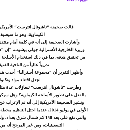
قالت صحيفة “ناشونال انترست” الأمريكية
الكيماوية، وهو ما سيضيف ب
وأشارت الصحيفة إلى أنه في كلمة أمام منتد
وزيرة الخارجية الأسترالية جولي بيشوب، “إن 
من تحقيق هدفه، بما في ذلك استخدام الأسلحة ا
تدريباً عالياً من الناحية ال
وأظهر التقرير أن “مجموعة أستراليا” أخذت هذا
لجعل اقتناء مواد وتكنول
وطرحت “ناشونال انترست” تساؤلات عدة مثل:
بالفعل على تطوير الأسلحة الكيماوية؟ وهل سيكون 
وتشير الصحيفة الأمريكية إلى أنه تم الإعراب ع
الأولى في يوليو 2014، عندما احتل
والتي تقع على بعد 150 كم شمال
التسعينيات، ومن غير المرجح أنه من