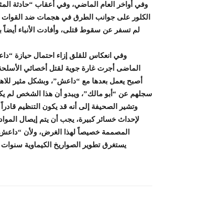
وفي أواخر العام الماضي، وفي أعقاب “حادثة الم
الكلور على جوانب الطرق في هجمات ضد القوات الع
لم تسفر عن سقوط قتلى، وأفادت الأنباء أيضاً ب
وفي انعكاس للقلق إزاء احتمال حيازة “داع
الماضى أجرت غارة جوية لقتل أخصائي الأسلحة ا
أصبح يعمل بعدها مع “داعش”، وبشكل مثير للاهت
سجلهم عن “أبو مالك”، ويبدو أن هذا الشخص لم يكن كي
وتشير الصحيفة إلى أنه قد يكون التنظيم قادراً 
لإحداث خسائر كبيرة، يجب أن يتم إيصال المواد 
المصممة خصيصاً لهذا الغرض، ولأن “داعش”
يستغرق تطوير الصواريخ الكيماوية سنوات 