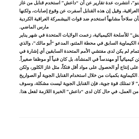
ثنو”، انتشرت عدة تقارير عن أن “داعش” استخدم قنابل من غاز
راقية، وقيل إن هذه القنابل أسفرت عن وقوع إصابات، ولكنها
أن سلاحاً مشابهاً استخدم ضد قوات البيشمركة العراقية الكردية
مارس الماضي.
ش” للأسلحة الكيميائية، زعمت الولايات المتحدة في شهر يناير
لكيماوية السابق في محطة المثنو، المدعو “أبو مالك”، والذي
مام لم يكن لدى مفتشي الأمم المتحدة السابقين أي إشارة في
ميائياً أو مهندساً في المنشأة، بل كان فنياً أو موظفا صغيراً.
على إنتاج أو الحصول على مواد أقل فتكاً، مثل غاز الكلور، ولكن
الكيماوية بكميات من خلال استخدام القنابل الجوية أو الصواريخ
 لا تمتلك قوة جوية، فإن القنابل الجوية ليست مشكلة، وسوف
من العمل، في حال كان لدى “داعش” الخبرة اللازمة لفعل هذا.
شارك