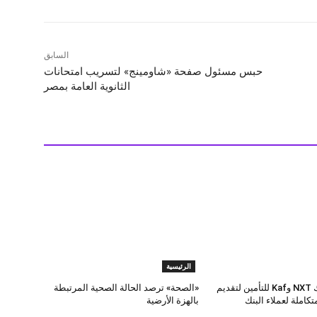
السابق
حبس مسئول صفحة «شاومينج» لتسريب امتحانات
الثانوية العامة بمصر
الرئيسية
تحالف بين بنك NXT وKaf للتأمين لتقديم
«الصحة» ترصد الحالة الصحية المرتبطة
تكاملة لعملاء البنك
بالهزة الأرضية