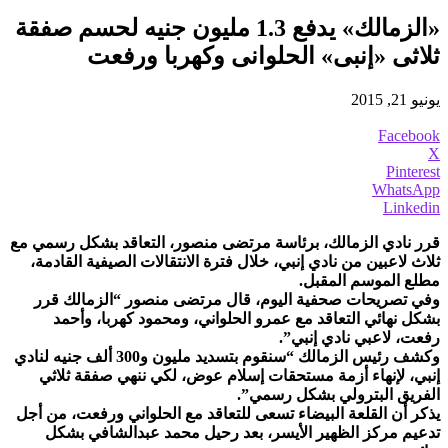
«الزمالك» يدفع 1.3 مليون جنيه لحسم صفقة
ثلاثى «إنبى» الحلوانى وكهربا ورفعت
يونيو 21, 2015
Facebook
X
Pinterest
WhatsApp
Linkedin
قرر نادي الزمالك، برئاسة مرتضى منصور، التعاقد بشكل رسمي مع
ثلاث لاعبين من نادي إنبي، خلال فترة الانتقالات الصيفية القادمة،
مطلع الموسم المقبل.
وفي تصريحات صحفية اليوم، قال مرتضى منصور “الزمالك قرر
بشكل نهائي التعاقد مع عمرو الحلواني، ومحمود كهربا، وأحمد
رفعت، لاعبي نادي إنبي”.
وكشف رئيس الزمالك “سنقوم بتسديد مليون و300 ألف جنيه لنادي
إنبي، لإنهاء أزمة مستحقات إسلام عوض، لكي ننهي صفقة ثلاثي
الفريق البترولي بشكل رسمي”.
يذكر أن القلعة البيضاء تسعى للتعاقد مع الحلواني ورفعت، من أجل
تدعيم مركز الظهير الأيسر، بعد رحيل محمد عبدالشافي بشكل