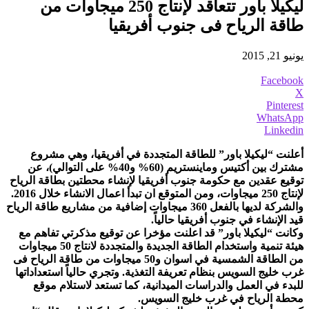
ليكيلا باور تتعاقد لإنتاج 250 ميجاوات من
طاقة الرياح فى جنوب أفريقيا
يونيو 21, 2015
Facebook
X
Pinterest
WhatsApp
Linkedin
أعلنت “ليكيلا باور” للطاقة المتجددة في أفريقيا، وهي مشروع
مشترك بين أكتيس وماينستريم (60% و40% على التوالي)، عن
توقيع عقدين مع حكومة جنوب أفريقيا لإنشاء محطتين بطاقة الرياح
لإنتاج 250 ميجاوات، ومن المتوقع ان تبدأ اعمال الانشاء خلال 2016.
والشركة لديها بالفعل 360 ميجاوات إضافية من مشاريع طاقة الرياح
قيد الإنشاء في جنوب أفريقيا حالياً.
وكانت “ليكيلا باور” قد اعلنت مؤخرا عن توقيع مذكرتي تفاهم مع
هيئة تنمية واستخدام الطاقة الجديدة والمتجددة لانتاج 50 ميجاوات
من الطاقة الشمسية في اسوان و50 ميجاوات من طاقة الرياح فى
غرب خليج السويس بنظام تعريفة التغذية. وتجري حالياً استعداداتها
للبدء في العمل والدراسات الميدانية، كما تستعد لاستلام موقع
محطة الرياح في غرب خليج السويس.