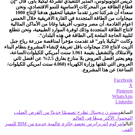
كريس أنتونوبولوس، المدير التنفيذي لشركة ليكيلا باور، قال “إن
قطاع الطاقة من المحركات الاساسية للنمو الاقتصادي، ونحن
سعداء أن شركتنا تحرز تقدماً حقيقياً لتحقيق هدفنا لإنتاج 1000
ميجاوات من الطاقة المتجددة في القارة الافريقية خلال الخمس
اعوام القادمة. أن مصر وجنوب أفريقيا وغانا من الأماكن المثالية
لانتاج الطاقة المتجددة وذلك لوفرة الموارد الطبيعية، ونحن نتطلع
لتلبية الحاجة الملحة إلى الطاقة في هذه البلدان”.
وكانت “ليكيلا باور” قد تقدمت مؤخراً لمناقصة مزرعة رياح جبل
الزيت لانتاج 250 ميجاوات باقل تعريفة لإنشاء المشروع بنظام البناء
والامتلاك والتشغيل بقيمة 3.961 سنت أمريكي للكيلوات/الساعة،
وهو يعتبر افضل العروض بلا منازع بفارق 2.5% عن افضل ثاني
العروض التي تلقتها وزارة الكهرباء (4.068 سنت امريكي للكيلوات/
الساعة) عن هذا المشروع.
Facebook
X
Pinterest
WhatsApp
Linkedin
السابق
ويسترن ديجيتال تطرح تصميمًا جديدًا من القرص الصلب
المحمول الأكثر مبيعًا فى العالم
التالي
إنتركوم إنتربرايزس تحصد جائزة عالمية جديدة من IBM للتميز
الفنى