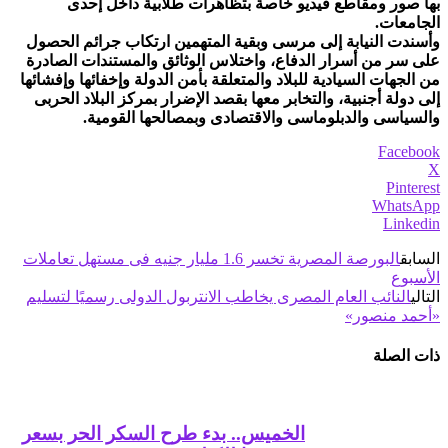
بها صور ومقاطع فيديو خاصة بتظاهرات طلابية داخل إحدى
الجامعات.
وأسندت النيابة إلى مرسى وبقية المتهمين ارتكاب جرائم الحصول
على سر من أسرار الدفاع، واختلاس الوثائق والمستندات الصادرة
من الجهات السيادية للبلاد والمتعلقة بأمن الدولة وإخفائها وإفشائها
إلى دولة أجنبية، والتخابر معها بقصد الإضرار بمركز البلاد الحربى
والسياسى والدبلوماسى والاقتصادى وبمصالحها القومية.
Facebook
X
Pinterest
WhatsApp
Linkedin
السابق
البورصة المصرية تخسر 1.6 مليار جنيه فى مستهل تعاملات
الأسبوع
التالي
النائب العام المصرى يخاطب الانتربول الدولى رسميًا لتسليم
«أحمد منصور»
ذات الصلة
الخميس.. بدء طرح السكر الحر بسعر