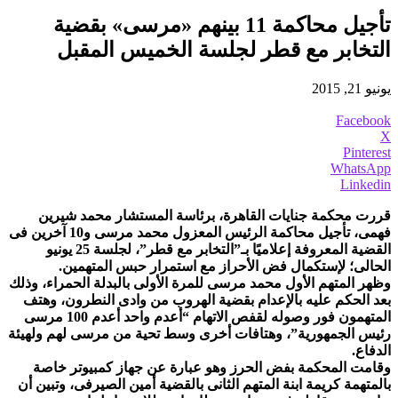
تأجيل محاكمة 11 بينهم «مرسى» بقضية
التخابر مع قطر لجلسة الخميس المقبل
يونيو 21, 2015
Facebook
X
Pinterest
WhatsApp
Linkedin
قررت محكمة جنايات القاهرة، برئاسة المستشار محمد شيرين
فهمى، تأجيل محاكمة الرئيس المعزول محمد مرسى و10 آخرين فى
القضية المعروفة إعلاميًا بـ”التخابر مع قطر”، لجلسة 25 يونيو
الحالى؛ لإستكمال فض الأحراز مع استمرار حبس المتهمين.
وظهر المتهم الأول محمد مرسى للمرة الأولى بالبدلة الحمراء، وذلك
بعد الحكم عليه بالإعدام بقضية الهروب من وادى النطرون، وهتف
المتهمون فور وصوله لقفص الاتهام “أعدم واحد أعدم 100 مرسى
رئيس الجمهورية”، وهتافات أخرى وسط تحية من مرسى لهم ولهيئة
الدفاع.
وقامت المحكمة بفض الحرز وهو عبارة عن جهاز كمبيوتر خاصة
بالمتهمة كريمة ابنة المتهم الثانى بالقضية أمين الصيرفى، وتبين أن