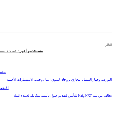
التالي
مستخدمو أجهزة «ماك» مسته
اقرأ المزيد
مصر
البورصة وجهاز التمثيل التجاري يروجان لسوق المال وجذب الاستثمارات الأجنبية
اقتصا
تحالف بين بنك NXT وKaf للتأمين لتقديم حلول تأمينية متكاملة لعملاء البنك