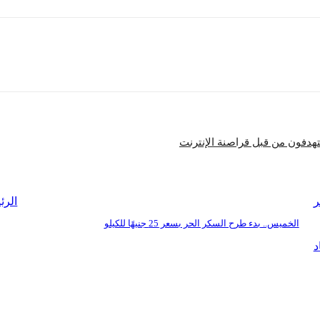
شارك
دفون من قبل قراصنة الإنترنت
الرئ
الخميس.. بدء طرح السكر الحر بسعر 25 جنيهًا للكيلو
د