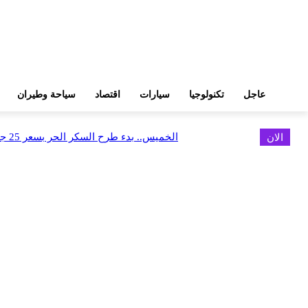
عاجل
تكنولوجيا
سيارات
اقتصاد
سياحة وطيران
الان
الخميس.. بدء طرح السكر الحر بسعر 25 جنيهًا للكيلو
اخر الاخبار
البورصة وجهاز التمثيل التجاري يروجان لسوق المال وجذب الاستثمارات الأجن
أغسطس 6, 2026
FEDIS وحلول تتشاركان في تطوير أول منصة للسياحة الصحية بالمنطقة
أغسطس 6, 2026