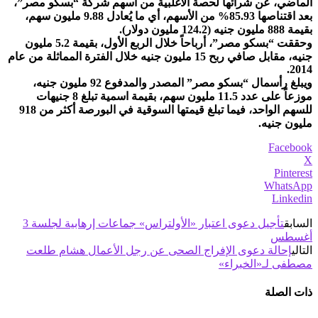
الماضي، عن شرائها لحصة الأغلبية من أسهم شركة “بسكو مصر”،
بعد اقتناصها 85.93% من الأسهم، أي ما يُعادل 9.88 مليون سهم،
بقيمة 888 مليون جنيه (124.2 مليون دولار).
وحققت “بسكو مصر”، أرباحاً خلال الربع الأول، بقيمة 5.2 مليون
جنيه، مقابل صافي ربح 15 مليون جنيه خلال الفترة المماثلة من عام
2014.
ويبلغ رأسمال “بسكو مصر” المصدر والمدفوع 92 مليون جنيه،
موزعاً على عدد 11.5 مليون سهم، بقيمة اسمية تبلغ 8 جنيهات
للسهم الواحد، فيما تبلغ قيمتها السوقية في البورصة أكثر من 918
مليون جنيه.
Facebook
X
Pinterest
WhatsApp
Linkedin
السابق
تأجيل دعوى اعتبار «الأولتراس» جماعات إرهابية لجلسة 3
أغسطس
التالي
إحالة دعوى الإفراج الصحى عن رجل الأعمال هشام طلعت
مصطفى لـ«الخبراء»
ذات الصلة