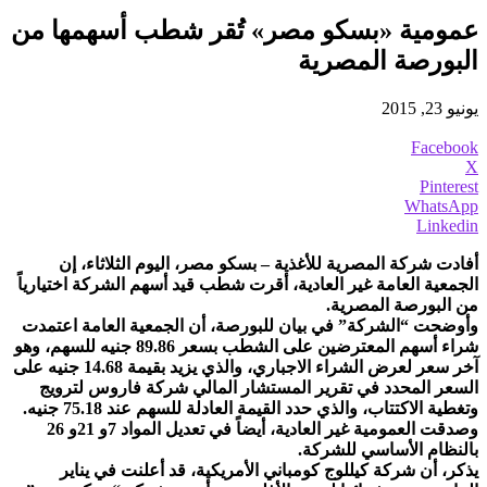
عمومية «بسكو مصر» تُقر شطب أسهمها من
البورصة المصرية
يونيو 23, 2015
Facebook
X
Pinterest
WhatsApp
Linkedin
أفادت شركة المصرية للأغذية – بسكو مصر، اليوم الثلاثاء، إن
الجمعية العامة غير العادية، أقرت شطب قيد أسهم الشركة اختيارياً
من البورصة المصرية.
وأوضحت “الشركة” في بيان للبورصة، أن الجمعية العامة اعتمدت
شراء أسهم المعترضين على الشطب بسعر 89.86 جنيه للسهم، وهو
آخر سعر لعرض الشراء الاجباري، والذي يزيد بقيمة 14.68 جنيه على
السعر المحدد في تقرير المستشار المالي شركة فاروس لترويج
وتغطية الاكتتاب، والذي حدد القيمة العادلة للسهم عند 75.18 جنيه.
وصدقت العمومية غير العادية، أيضاً في تعديل المواد 7و 21و 26
بالنظام الأساسي للشركة.
يذكر، أن شركة كيللوج كومباني الأمريكية، قد أعلنت في يناير