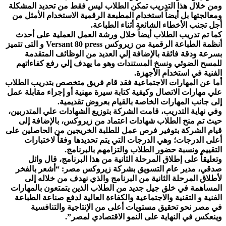
ومن خلال هذا التدريب تمكن الطلاب ليس فقط من تحديد المشكلة
ومعالجتها بل أيضاً استخدام المطبعة الرقمية الاستخدام الأمثل من
أجل تجنب الأخطاء الشائعة أثناء الطباعة.
كما تم تدريب الطلاب أيضاً خلال ورشة العمل العملية على أحدث
أنظمة الطباعة الرقمية من زيروكس Versant 80 press و التى تتميز
بسرعة ودقة فائقة بالإضافة إلي العديد من الوظائف المتقدمة
للمسح الضوئي ونسخ المستندات وهو ما يهدف إلي رفع كفاءاتهم
الفنية في استخدام الأجهزة.
أما عن المهارات الاجتماعية فقد قام فريق متخصص بتدريب الطلاب
علي مهارات الاتصال وكيفية كتابة سيرة مهنية أو إجراء مقابلة عمل
إلى جانب المهارات الخاصة بالقيام بعروض تقديمية.
وفي نهاية التدريب، قامت الشركة بتوزيع الشهادات علي المتدربين،
حيث تم منح الطلاب شهادات اعتماد من زيروكس، بالإضافة إلى
قيام الشركة بتوفير فرص عمل للطلبة الخريجين من الحاصلين على
أعلى الدرجات؛ وهي الدرجات التي يتم تحديدها وفقاً لاختبارات
التقييم ونسبة حضور الطلاب والتزامهم بالبرنامج.
وتعليقاً على إطلاق المرحلة الثانية من هذا البرنامج، قال وائل
صدقي، مدير عام التسويق بشركة زيروكس مصر: “أشعر بالفخر
لأطلاق المرحلة الثانية من البرنامج والذي نهدف من خلاله إلى
المساهمة في خلق جيل جديد من الطلاب الذين يتمتعون بالمهارات
الفنية و التقنية والاجتماعية والكفاءة العالية لدفع صناعة الطباعة
في مصر نحو تحقيق مستويات أعلى من الإنتاجية والتنافسية
وينعكس في النهاية على النمو الاقتصادي لمصر”.