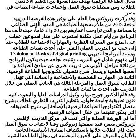
مجال الطباعة الرقمية بهدف سد الفجوة بين التعليم الأكاديمي
للطلاب وبين متطلبات سوق العمل واحتياجات صناعة الطباعة في
مصر.
وقد ركزت زيروكس هذا العام على توفير هذه الفرصة التدريبية
لدفعة 2015 من طلاب شعبة الطباعة في المعهد الفني الصناعي
بالصحافة و الذى تراوحت أعمارهم بين 20 و21 عاماً، حيث تألف هذا
البرنامج من أيام عمل مكثفة استمرت علي مدار اسبوعين عملت
على المزج بين المعرفة النظرية والمهارات الاجتماعية للطلاب جنباً
إلى جنب مع التدريب العملي التقني على أحدث تقنيات الطباعة.
ويستند البرنامج التدريبي Training on Basics of digital printing
إلى مفهوم شامل في التدريب ومُثبت نجاحه حيث يتكون البرنامج
من ثلاثة مراحل، الأولى هي تدريب نظري عن مبادئ الطباعة و
أسسها العلمية و يشمل شرح تفصيلي لتكنولوجيا الطباعة الرقمية.
الثانية هي المهارات الشخصية والاجتماعية و الحياتية التي تؤهل
الطالب لسوق العمل و المرحلة الثالثة هي الجانب العملي من خلال
التدريب على احدث ماكينات الطباعة.
وقد قام الدكتور جورج نوبار، وكيل الدراسات العليا و البحوث كلية
فنون تطبيقية جامعة حلوان، بتنظيم التدريب النظري للطلاب بشرح
مفصل لتكنولوجيا الطباعة الرقمية بالإضافة إلي شرح للتطبيقات
التي يمكن تنفيذها من خلال الطباعة الرقمية.
أما في الورشة العملية و التي تمت في مركز التدريب الإقليمي
لزيروكس مصر، فقد صممتها زيروكس وفقاً لاحتياجات سوق العمل
حيث قام الطلاب خلالها باستكشاف المبادئ الأساسية الخاصة
بالألوان والتعرف على الأجهزة المختلفة في مجال الطباعة التقنية