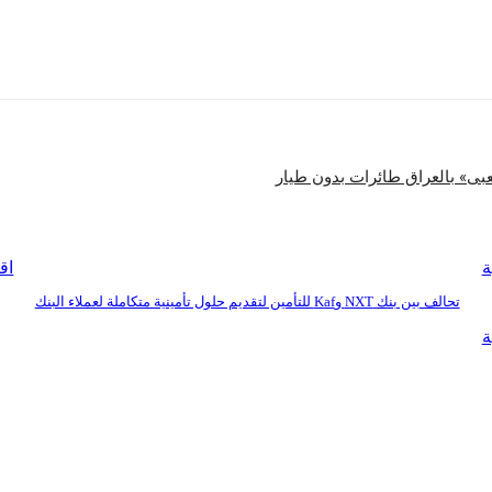
شارك
عبى» بالعراق طائرات بدون طيار
ة
اق
تحالف بين بنك NXT وKaf للتأمين لتقديم حلول تأمينية متكاملة لعملاء البنك
ة
بنا
للإعلان