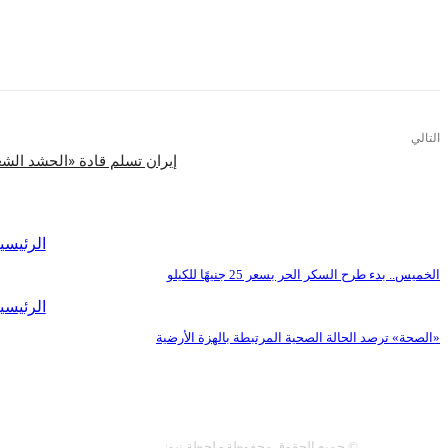
التالي
إيران تسلم قادة «الحشد الش
اقرأ المزيد
الرئيسي
الخميس.. بدء طرح السكر الحر بسعر 25 جنيهًا للكيلو
الرئيسي
«الصحة» ترصد الحالة الصحية المرتبطة بالهزة الأرضية
عنا
سياسة النشر
اتصل 
© جميع الحقوق محفوظة - لحظة نيوز