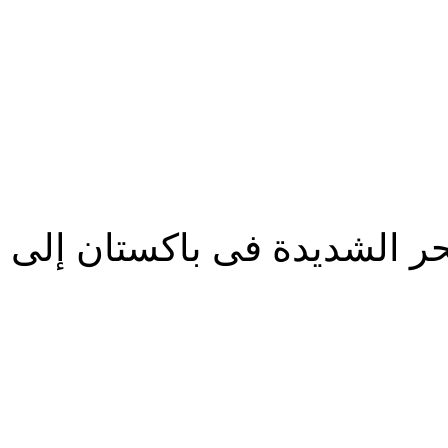
شديدة فى باكستان إلى 800 قتيلا
شارك