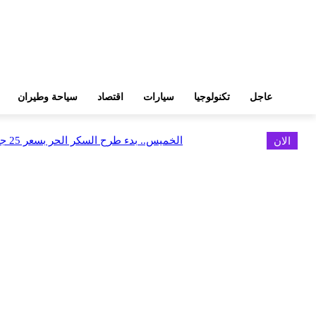
عاجل
تكنولوجيا
سيارات
اقتصاد
سياحة وطيران
الان
الخميس.. بدء طرح السكر الحر بسعر 25 جنيهًا للكيلو
اخر الاخبار
البورصة وجهاز التمثيل التجاري يروجان لسوق المال وجذب الاستثمارات الأجن
أغسطس 6, 2026
FEDIS وحلول تتشاركان في تطوير أول منصة للسياحة الصحية بالمنطقة
أغسطس 6, 2026