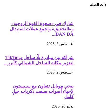
ذات الصلة
شارك في «صحوة القوة الروحية»
و«التحقيق» واجمع عملات استبدال
DAN DA...
أغسطس 3, 2026
شراكة بين مبادرة يلّا ساحل وTikTok
لتعزيز مكانة الساحل الشمالي كأبرز...
أغسطس 2, 2026
ببجي موبايل تتعاون مع سبيستون
لإحياء أصوات صنعت ذكريات جيلٍ
كامل
يوليو 20, 2026