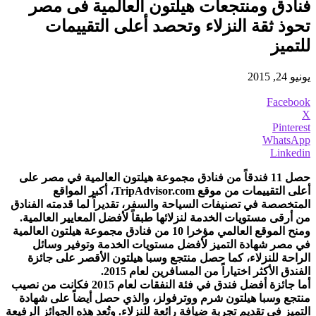
فنادق ومنتجعات هيلتون العالمية فى مصر
تحوذ ثقة النزلاء وتحصد أعلى التقييمات
للتميز
يونيو 24, 2015
Facebook
X
Pinterest
WhatsApp
Linkedin
حصل 11 فندقاً من فنادق مجموعة هيلتون العالمية في مصر على
أعلى التقييمات من موقع TripAdvisor.com، أكبر المواقع
المتخصصة في تصنيفات السياحة والسفر، تقديراً لما قدمته الفنادق
من أرقى مستويات الخدمة لنزلائها طبقاً لأفضل المعايير العالمية.
ومنح الموقع العالمي مؤخرا 10 من فنادق مجموعة هيلتون العالمية
في مصر شهادة التميز لأفضل مستويات الخدمة وتوفير وسائل
الراحة للنزلاء، كما حصل منتجع وسبا هيلتون الأقصر على جائزة
الفندق الأكثر اختياراً من المسافرين لعام 2015.
أما جائزة أفضل فندق في فئة النفقات لعام 2015 فكانت من نصيب
منتجع وسبا هيلتون شرم ووترفولز، والذي حصل أيضاً على شهادة
التميز في تقديم تجربة ضيافة رائعة للنزلاء. وتُعد هذه الجوائز الرفيعة