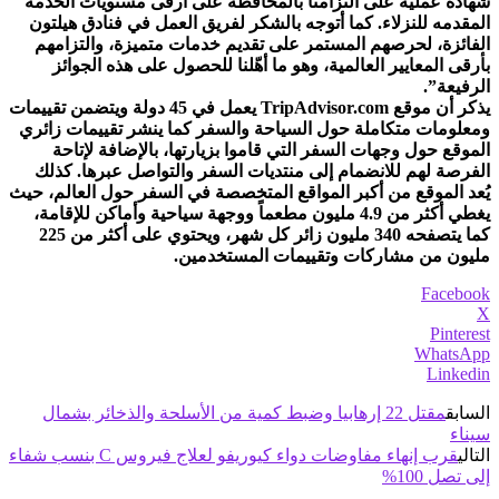
شهادة عملية على التزامنا بالمحافظة على أرقى مستويات الخدمة
المقدمه للنزلاء. كما أتوجه بالشكر لفريق العمل في فنادق هيلتون
الفائزة، لحرصهم المستمر على تقديم خدمات متميزة، والتزامهم
بأرقى المعايير العالمية، وهو ما أهّلنا للحصول على هذه الجوائز
الرفيعة”.
يذكر أن موقع TripAdvisor.com يعمل في 45 دولة ويتضمن تقييمات
ومعلومات متكاملة حول السياحة والسفر كما ينشر تقييمات زائري
الموقع حول وجهات السفر التي قاموا بزيارتها، بالإضافة لإتاحة
الفرصة لهم للانضمام إلى منتديات السفر والتواصل عبرها. كذلك
يُعد الموقع من أكبر المواقع المتخصصة في السفر حول العالم، حيث
يغطي أكثر من 4.9 مليون مطعماً ووجهة سياحية وأماكن للإقامة،
كما يتصفحه 340 مليون زائر كل شهر، ويحتوي على أكثر من 225
مليون من مشاركات وتقييمات المستخدمين.
Facebook
X
Pinterest
WhatsApp
Linkedin
السابق
مقتل 22 إرهابيا وضبط كمية من الأسلحة والذخائر بشمال
سيناء
التالي
قرب إنهاء مفاوضات دواء كيوريفو لعلاج فيروس C بنسب شفاء
إلى تصل 100%