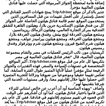
إضافة هامة لمحفظة الجوائز المرموقة التي حصلت عليها فنادق
هيلتون العالمية مؤخراً.
جدير بالذكر أن موقع TripAdvisor يمنح شهادات التميز للفنادق التي
تحصل بإستمرار على أفضل تقييمات من قبل المسافرين الذين
يستخدمون الموقع. تضم قائمة فنادق هيلتون الحاصلة على الجوائز
كل من فندق هيلتون الإسكندرية جرين بلازا، وهيلتون القاهرة للشقق
الفندقية بمركز التجارة العالمي، وهيلتون الزمالك ريزيدانسيز،
ومنتجع هيلتون الغردقة لونج بيتش، وفندق هيلتون الغردقة بلازا،
ومنتجع هيلتون الغردقة، ومنتجع هيلتون بيراميدز جولف، ومنتجع
هيلتون شرم الشيخ فيروز، ومنتجع هيلتون شرم ووترفولز وفندق
رمسيس هيلتون.
كريستيان مور، نائب الرئيس للعمليات في مصر والشام بمجموعة
هيلتون العالمية، قال “تفخر فنادق هيلتون العالمية في مصر
بتكريمها كل عام من قبل موقع TripAdvisor.com، أكبر المواقع
المتخصصة في تصنيفات السياحة والسفر. فهذه التقديرات والجوائز
الرفيعة تمثل مؤشراً عملياً لأدائنا المتميز طوال الفترة السابقة، كما
تعكس تقييماً حقيقياً وموضوعياً من ضيوفنا ونزلائنا للتجربة المتميزة
التي حصلوا عليها خلال إقامتهم معنا، وأرقى مستويات الخدمة التي
شرفنا بتقديمها لهم”.
وأضاف “وبهذه المناسبة أود أن أعرب عن خالص امتناني للنزلاء
الذين قاموا باختيار فنادق هيلتون، كما أود أن أشكرهم على الوقت
الذي قضوه في تقييم مستوى إقامتهم في فنادقنا. ففي كل عام، يتم
تكريم العديد من فنادق هيلتون من قبل موقع TripAdvisor، بما يُعد