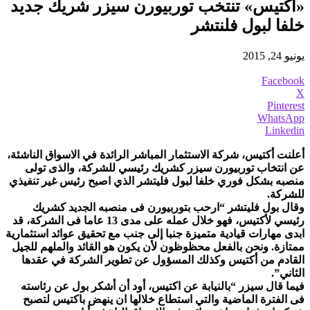
«أكتيس» تنتخب توربيورن سيزر شريك جديد
خلفا لبول فلنتشر
يونيو 24, 2015
Facebook
X
Pinterest
WhatsApp
Linkedin
أعلنت أكتيس، شركة الاستثمار المباشر الرائدة في الاسواق الناشئة،
عن انتخاب توربيورن سيزر كشريك رئيسي للشركة، والذى تولى
منصبه بشكل فوري خلفا لبول فليتشر الذي اصبح رئيس غير تنفيذي
للشركة.
وقال بول فليتشر “ارحب بتوربيورن فى منصبه الجديد كشريك
رئيسي لأكتيس، فهو خلال عمله على مدى 13 عاما فى الشركة، قد
ابدى مهارات قيادية متميزة جنبا إلى جنب مع تحقيق عوائد استثمارية
ممتازة. ونحن بالفعل محظوظون لأن يكون هو القائد والملهم للجيل
القادم من أكتيس وكذلك المسؤول عن تطوير الشركة في عقدها
الثاني”.
فيما قال سيزر “بالنيابة عن اكتيس، أود أن أشكر بول عن رئاسته
فى الفترة الماضية والتي استطاع خلالها ان ينهض باكتيس لتصبح