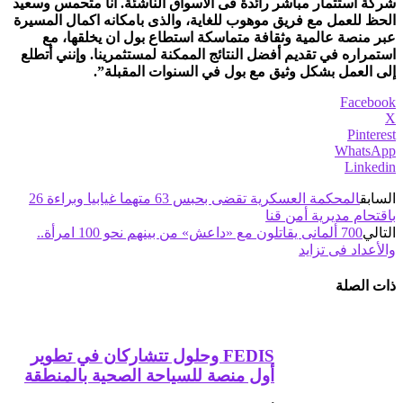
شركة استثمار مباشر رائدة فى الاسواق الناشئة. أنا متحمس وسعيد
الحظ للعمل مع فريق موهوب للغاية، والذى بامكانه اكمال المسيرة
عبر منصة عالمية وثقافة متماسكة استطاع بول ان يخلقها، مع
استمراره في تقديم أفضل النتائج الممكنة لمستثمرينا. وإنني أتطلع
إلى العمل بشكل وثيق مع بول في السنوات المقبلة”.
Facebook
X
Pinterest
WhatsApp
Linkedin
السابق
المحكمة العسكرية تقضى بحبس 63 متهما غيابيا وبراءة 26
باقتحام مديرية أمن قنا
التالي
700 ألمانى يقاتلون مع «داعش» من بينهم نحو 100 امرأة..
والأعداد فى تزايد
ذات الصلة
FEDIS وحلول تتشاركان في تطوير
أول منصة للسياحة الصحية بالمنطقة