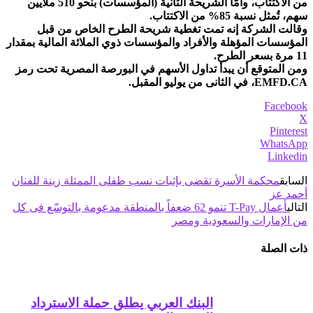
من الاكتتاب، وأمَّا الشريحة الثانية (المؤسسات) بنحو 510 ملايين
سهم، تُمثل نسبة 85% من الاكتتاب.
وقالت الشركة إنه تمت تغطية شريحة الطرح الخاص من قبل
المؤسسات المؤهلة والأفراد والمؤسسات ذوي الملائة المالية بمقدار
11 مرة بسعر الطرح.
ومن المتوقع أن يبدأ تداول الأسهم في البورصة المصرية تحت رمز
EMFD.CA، في الثانى من يوليو المقبل.
Facebook
X
Pinterest
WhatsApp
Linkedin
السابق
محكمة الأسرة تقضى بإثبات نسب طفلى الممثلة زينة للفنان
أحمد عز
التالي
أعمال T-Pay تنمو 62 ضعفاً بالمنطقة مدعومة بالتوسّع فى كل
من الإمارات والسعودية ومصر
ذات الصلة
البنك العربي يطلق حملة الاسترداد