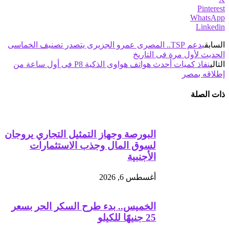
Pinterest
WhatsApp
Linkedin
السابق
بدعم TSP.. المصرى عمرو الجزيرى يتصدر تصنيف الخماسى
الحديث لأول مرة فى التاريخ
التالي
نفاذ كميات أحدث هواتف هواوى الذكية P8 فى أول ساعة من
إطلاقه بمصر
ذات الصلة
البورصة وجهاز التمثيل التجاري يروجان
لسوق المال وجذب الاستثمارات
الأجنبية
أغسطس 6, 2026
الخميس.. بدء طرح السكر الحر بسعر
25 جنيهًا للكيلو