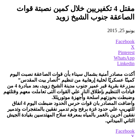
مقتل 4 تكفيريين خلال كمين نصبتة قوات
الصاعقة جنوب الشيخ زويد
يونيو 25, 2015
Facebook
X
Pinterest
WhatsApp
Linkedin
أكدت مصادر أمنية بشمال سيناء بأن قوات الصاعقة نصبت اليوم
كمينًا عسكريًا لخلية إرهابية من تنظيم “أنصار بيت المقدس”
بمزرعة بقرية قبر عمير جنوب مدينة الشيخ زويد، بعد مبادرة 4 من
قيادات التنظيم بإطلاق النار علي القوات التى تعاملت معهم وقتلتهم
وضبطت بحوزتهم اسلحة وأجهزة موتوريللا.
واضافت المصادر بان قوات حرس الحدود ضبطت اليوم 4 انفاق
للتهريب علي حدود غزة برفح وتم تدمير نفقين بالمتفجرات وتدمير
نفقين آخرين بالغمر بالمياه بمعرفة سلاح المهتدسين بقيادة الجيش
الثاني الميداني.
Facebook
X