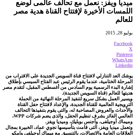
ميديا ويفز: نعمل مع تحالف عالمى لوضع
اللمسات الأخيرة لإفتتاح القناة هدية مصر
للعالم
يوليو 28, 2015
Facebook
X
Pinterest
WhatsApp
Linkedin
يوشك العد التنازلي لافتتاح قناة السويس الجديدة على الاقتراب من
المرحلة الختامية، عندما يقوم الرئيس عبد الفتاح السيسي بإطلاق
إشارة البدء الرسمية يوم السادس من أغسطس المقبل، لتقدم مصر
هديتها للعالم (قناة السويس الجديدة).
ويسير العمل بشكل سريع لتنفيذ المرحلة النهائية من الحملة
الترويجية العالمية للقناة الجديدة، والإعداد لافتتاح حفل القناة
والأحداث والعروض المصاحبة له، والتى يقوم بتنفيذها التحالف
العالمي الفائز بشرف تنظيم الحفل، والذى يضم شركات WPP،
وميماك أوجيلفى، وأجنس بوبليك، وميديا ويفز.
وتعمل ميديا ويفز، التى قامت بتأسيسها نجوي عماد، الخبيرة بمجال
العلاقات العامة والاتصالات، بالتنسيق مع ميماك أوجيلفى وإمكو