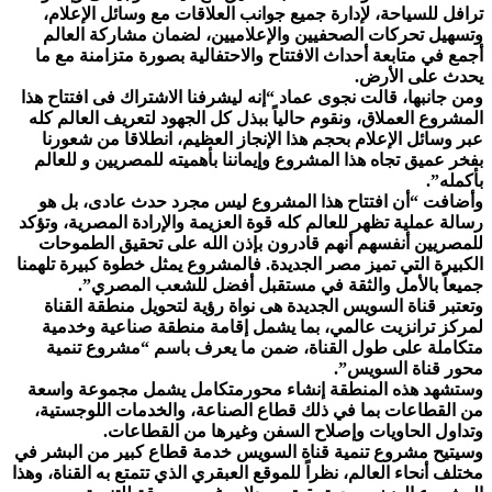
ترافل للسياحة، لإدارة جميع جوانب العلاقات مع وسائل الإعلام،
وتسهيل تحركات الصحفيين والإعلاميين، لضمان مشاركة العالم
أجمع في متابعة أحداث الافتتاح والاحتفالية بصورة متزامنة مع ما
يحدث على الأرض.
ومن جانبها، قالت نجوى عماد “إنه ليشرفنا الاشتراك فى افتتاح هذا
المشروع العملاق، ونقوم حالياً ببذل كل الجهود لتعريف العالم كله
عبر وسائل الإعلام بحجم هذا الإنجاز العظيم، انطلاقا من شعورنا
بفخر عميق تجاه هذا المشروع وإيماننا بأهميته للمصريين و للعالم
بأكمله”.
وأضافت “أن افتتاح هذا المشروع ليس مجرد حدث عادى، بل هو
رسالة عملية تظهر للعالم كله قوة العزيمة والإرادة المصرية، وتؤكد
للمصريين أنفسهم أنهم قادرون بإذن الله على تحقيق الطموحات
الكبيرة التي تميز مصر الجديدة. فالمشروع يمثل خطوة كبيرة تلهمنا
جميعاً بالأمل والثقة في مستقبل أفضل للشعب المصري”.
وتعتبر قناة السويس الجديدة هى نواة رؤية لتحويل منطقة القناة
لمركز ترانزيت عالمي، بما يشمل إقامة منطقة صناعية وخدمية
متكاملة على طول القناة، ضمن ما يعرف باسم “مشروع تنمية
محور قناة السويس”.
وستشهد هذه المنطقة إنشاء محورمتكامل يشمل مجموعة واسعة
من القطاعات بما في ذلك قطاع الصناعة، والخدمات اللوجستية،
وتداول الحاويات وإصلاح السفن وغيرها من القطاعات.
وسيتيح مشروع تنمية قناة السويس خدمة قطاع كبير من البشر في
مختلف أنحاء العالم، نظراً للموقع العبقري الذي تتمتع به القناة، وهذا