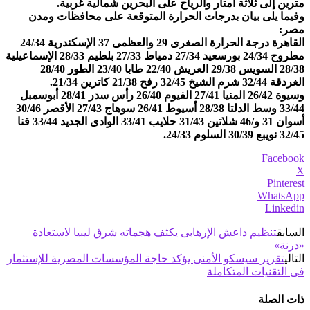
مترين إلى ثلاثة أمتار والرياح على البحرين شمالية غربية.
وفيما يلى بيان بدرجات الحرارة المتوقعة على محافظات ومدن
مصر:
القاهرة درجة الحرارة الصغرى 29 والعظمى 37 الإسكندرية 24/34
مطروح 24/34 بورسعيد 27/34 دمياط 27/33 بلطيم 28/33 الإسماعيلية
28/38 السويس 29/38 العريش 22/40 طابا 23/40 الطور 28/40
الغردقة 32/44 شرم الشيخ 32/45 رفح 21/38 كاترين 21/34.
وسيوة 26/42 المنيا 27/41 الفيوم 26/40 رأس سدر 28/41 أبوسمبل
33/44 وسط الدلتا 28/38 أسيوط 26/41 سوهاج 27/43 الأقصر 30/46
أسوان 31 و/46 شلاتين 31/43 حلايب 33/41 الوادى الجديد 33/44 قنا
32/45 نويبع 30/39 السلوم 24/33.
Facebook
X
Pinterest
WhatsApp
Linkedin
السابق
تنظيم داعش الإرهابى يكثف هجماته شرق ليبيا لاستعادة
«درنة»
التالي
تقرير سيسكو الأمنى يؤكد حاجة المؤسسات المصرية للإستثمار
فى التقنيات المتكاملة
ذات الصلة