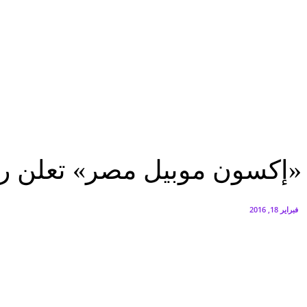
البنك العربي يطلق حملة الاسترداد النقدي الصيفية
أغسطس 6, 2026
سيتي إيدج توقع شراكة مع ڤودافون مصر لتوفير خدمات Triple Play الذكية بمشروع داون تاون بالعلمين الجديدة
أغسطس 6, 2026
مؤتمرات
«إكسون موبيل مصر» تعلن رعايتها لبرنامج تحويل الهواية إلى مصدر للربح
مؤتمرات
«إكسون موبيل مصر» تعلن رعاي
فبراير 18, 2016