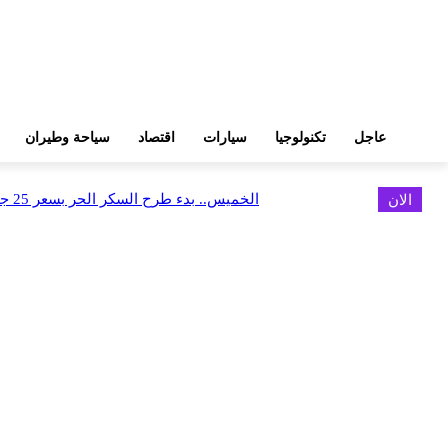
عاجل
تكنولوجيا
سيارات
اقتصاد
سياحة وطيران
الان
الخميس.. بدء طرح السكر الحر بسعر 25 جنيهًا للكيلو
اخر الاخبار
البورصة وجهاز التمثيل التجاري يروجان لسوق المال وجذب الاستثمارات الأجن
أغسطس 6, 2026
FEDIS وحلول تتشاركان في تطوير أول منصة للسياحة الصحية بالمنطقة
أغسطس 6, 2026