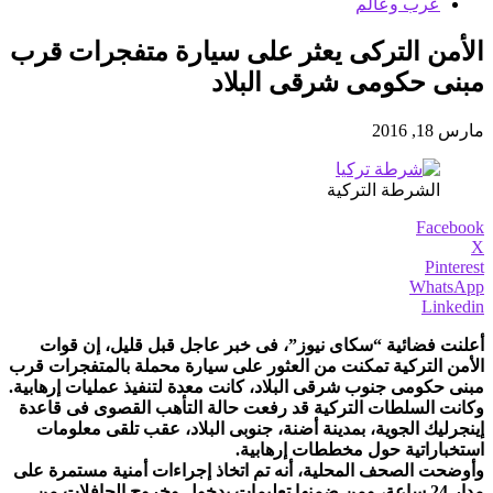
عرب وعالم
الأمن التركى يعثر على سيارة متفجرات قرب
مبنى حكومى شرقى البلاد
مارس 18, 2016
الشرطة التركية
Facebook
X
Pinterest
WhatsApp
Linkedin
أعلنت فضائية “سكاى نيوز”، فى خبر عاجل قبل قليل، إن قوات
الأمن التركية تمكنت من العثور على سيارة محملة بالمتفجرات قرب
مبنى حكومى جنوب شرقى البلاد، كانت معدة لتنفيذ عمليات إرهابية.
وكانت السلطات التركية قد رفعت حالة التأهب القصوى فى قاعدة
إينجرليك الجوية، بمدينة أضنة، جنوبى البلاد، عقب تلقى معلومات
استخباراتية حول مخططات إرهابية.
وأوضحت الصحف المحلية، أنه تم اتخاذ إجراءات أمنية مستمرة على
مدار 24 ساعة، ومن ضمنها تعليمات بدخول وخروج الحافلات من