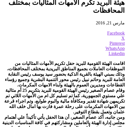
هيئة البريد تكرم الأمهات المثاليات بمختلف
المحافظات
مارس 21, 2016
Facebook
X
Pinterest
WhatsApp
Linkedin
اقامت الهيئة القومية للبريد حفل تكريم الأمهات المثاليات من
الموظفات العاملات بجميع المناطق البريدية بمختلف المحافظات،
وذلك بمبني الهيئة بالقرية الذكية بحضور سيد يوسف رئيس النقابة
العامة للبريد وحاتم نبيل رئيس محور التنمية البشرية وجميع رؤساء
القطاعات ومديرين العموم بالهيئة وابناء الامهات المكرمات.
وقام عصام الصغير رئيس الهيئة القومية للبريد بتكريم 25 أم مثالية
علي مستوي الجمهورية، كما تم تسليم كل ام من الأمهات اللاتي تم
تكريمهن شهادة تقدير ومكافأة مالية والبوم طوابع، وتم اجراء قرعة
بين الامهات المكرمات على رحلة عمرة فازت بها امال خلف الله
عثمان وتعمل بقطاع التوفير.
ومن جانبه، أكد عصام الصغير، أن هذا الحفل يأتي تأكيداً علي أهتمام
مجلس إدارة الهيئة بالعاملين ومشاركتهم في كافة المناسبات الدينية