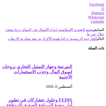
Facebook
X
Pinterest
WhatsApp
Linkedin
السابق
مجمع البحوث الإسلامية: إيداع الأموال فى البنوك بربح محدد
حلال شرعا
التالي
الخارجية الروسية: تركيا تقمع الأكراد بذريعة محاربة الإرهاب
ذات الصلة
البورصة وجهاز التمثيل التجاري يروجان
لسوق المال وجذب الاستثمارات
الأجنبية
أغسطس 6, 2026
FEDIS وحلول تتشاركان في تطوير
أول منصة للسياحة الصحية بالمنطقة