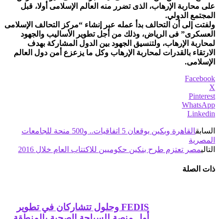
على محاربة الإرهاب، الذى تضرر منه العالم الإسلامى أولا، قبل
المجتمع الدولي.
ولفتت إلى أن التحالف بدأ عمله عبر إنشاء “مركز التحالف الإسلامى
العسكرى” فى الرياض، وذلك من أجل تطوير الأساليب والجهود
لمحاربة الإرهاب، ولتنسيق الجهود بين الدول المشاركة بهدف
الارتقاء بالقدرات لمحاربة الإرهاب وكل ما يزعزع أمن دول العالم
الإسلامى.
Facebook
X
Pinterest
WhatsApp
Linkedin
السابق
القاهرة وبكين يوقعان 5 اتفاقيات.. و500 منحة للجامعات
المصرية
التالي
مصر تعتزم طرح بنكين حكوميين للاكتتاب العام خلال 2016
ذات الصلة
FEDIS وحلول تتشاركان في تطوير
أول منصة للسياحة الصحية بالمنطقة