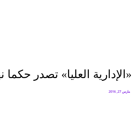
البنك العربي يطلق حملة الاسترداد النقدي الصيفية
أغسطس 6, 2026
سيتي إيدج توقع شراكة مع ڤودافون مصر لتوفير خدمات Triple Play الذكية بمشروع داون تاون بالعلمين الجديدة
أغسطس 6, 2026
الرئيسية
«الإدارية العليا» تصدر حكما نهائيا ببطلان انتخابات «القلعة الحمراء»
الرئيسية
رياضة
عاجل
«الإدارية العليا» تصدر حكما ن
مارس 27, 2016