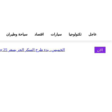
عاجل
تكنولوجيا
سيارات
اقتصاد
سياحة وطيران
الان
الخميس.. بدء طرح السكر الحر بسعر 25 جنيهًا للكيلو
اخر الاخبار
البورصة وجهاز التمثيل التجاري يروجان لسوق المال وجذب الاستثمارات الأجن
أغسطس 6, 2026
FEDIS وحلول تتشاركان في تطوير أول منصة للسياحة الصحية بالمنطقة
أغسطس 6, 2026