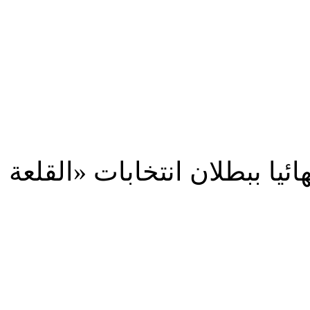
هائيا ببطلان انتخابات «القلعة 
شارك