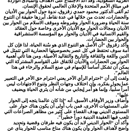
العربية السعودية، وقد أكد الاجتماع على الأهداف والمبادئ الواردة
في ميثاق الأمم المتحدة والإعلان العالمي لحقوق الإنسان.
ثم ألقى الدكتور محمود حمدي زقزوق، ندوة حول الحوار بين الأديان
والحضارات، تحدث من خلالها في عدة نقاط، أبرزها حقيقة أن التنوع
سنة الحياة وضرورة الحوار وشروطه وموقف الاسلام من الحوار بين
الأديان ومجالات الحوار مع الأديان الأخرى وخاصة حول العقائد
والقيم الانسانية في الأديان والحوار مع المؤسسة الاستشراقية
والحوار بين الحضارات.
وأكد زقزوق “أن الأصل هو التنوع الذي هو سُنة الحياة، لذا فإن كل
أمة سوف تحتفظ في كل عصر بخصوصيتها الحضارية التي تتمثل في
الدين واللغة والثقافة والتاريخ والتقاليد الأصيلة. ومن هنا تأتي أهمية
الحوار بين الحضارات والأديان للاتفاق على القواسم المشتركة التي
يمكن أن تشكل أساساً للإسهام في صنع السلام والرخاء في هذا
العالم”.
ولفت إلى أن “احترام الرأي الآخر يعني احترام حق الأخر في التعبير
عما يجول بفكره. وإن اختلاف وجهات النظر وتنوع الاجتهادات ليس
أمراً سلبياً، وإنما هو أمر إيجابي من شأنه أن يثري الحياة ويضيف
عليها”.
وأضاف وزير الأوقاف الأسبق، أنه “إذا كان عالمنا يتجه إلى الحوار
على المستويات الأخرى، فمن باب أولى أن يكون هناك حوار على
المستوى الديني بهدف القضاء على كثير من مظاهر الصراعات التي
تلعب فيها العقيدة الدينية دوراً خطيراً”.
وأكد أن “الحوار الديني لابد أن يكون فيه طرفان وقضية وتحديد
واضح لأهداف الحوار وأن يكون هناك مناخ مناسب للحوار ينأى عن