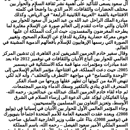
آل سعود يسعى للتأكيد على أهمية نشر ثقافة السلام والحوار بين
مختلف الحضارات والثقافات، الأمر الذي بدا واضحاً في كلمته
الافتتاحية بالقمة “العربية اللاتينية الرابعة” في الرياض، وكذلك
مبادرة الملك الراحل عبد الله بن عبد العزيز آل سعود للحوار بين
الأديان والتي جاءت لتقدم إلى العالم صورة عن الإسلام مغايرة لما
يطرحه المغرضون والمفسدون، حيث أدركت المملكة أن عليها
خوض معركة حضارية وفكرية للدفاع عن الإسلام الصحيح، وتغيير
الصورة التي رسمها الإرهابيون للإسلام بأفعالهم الدموية المشينة في
العالم.
وقال سفير خادم الحرمين الشريفين لدى القاهرة، إن تدشين المركز
العالمي للحوار بين أتباع الأديان والثقافات في نوفمبر 2012 جاء بعد
عدة مبادرات ومؤتمرات، منها قمة مكة الاستثنائية في ديسمبر
2005، حيث دعت المملكة، في افتتاحها، مؤتمر العالم الإسلامي إلى
“الوحدة والتسامح” في مواجهة “التطرف والتخلف”، وأنه لابد لكي
تنهض الأمة من كبوتها أن تطهر عقلها وروحها من فساد الفكر
المنحرف الذي ينادي بالتكفير وسفك الدماء وتدمير المجتمعات.
ثم جاء لقاء خادم الحرمين الملك عبدالله بن عبدالعزيز- رحمه الله-
وبابا الفاتيكان ليؤكد على الدعوة الى إرساء السلام في الشرق
الأوسط، وتعزيز التعاون بين المسلمين والمسيحيين.
وجاء المؤتمر العالمي الأول للحوار بين الأديان في إسبانيا في (يوليو
2008)، وبعده عقدت الجمعية العامة للأمم المتحدة اجتماعاً بنيويورك
في (نوفمبر 2008)، بناءً على طلب وزير الخارجية السابق، صاحب
السمو الملكي الأمير سعود الفيصل – رحمه الله، باسم المملكة