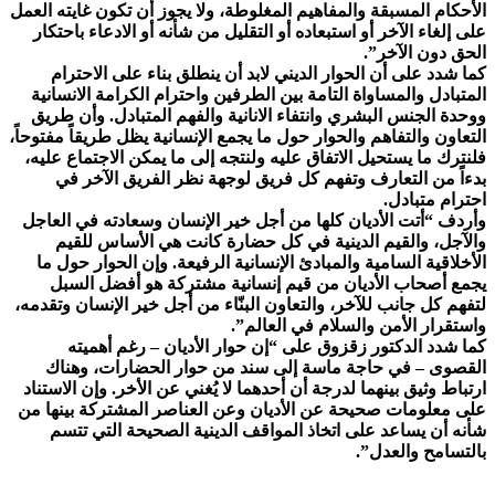
الأحكام المسبقة والمفاهيم المغلوطة، ولا يجوز أن تكون غايته العمل
على إلغاء الآخر أو استبعاده أو التقليل من شأنه أو الادعاء باحتكار
الحق دون الآخر”.
كما شدد على أن الحوار الديني لابد أن ينطلق بناء على الاحترام
المتبادل والمساواة التامة بين الطرفين واحترام الكرامة الانسانية
ووحدة الجنس البشري وانتفاء الانانية والفهم المتبادل. وأن طريق
التعاون والتفاهم والحوار حول ما يجمع الإنسانية يظل طريقاً مفتوحاً،
فلنترك ما يستحيل الاتفاق عليه ولنتجه إلى ما يمكن الاجتماع عليه،
بدءاً من التعارف وتفهم كل فريق لوجهة نظر الفريق الآخر في
احترام متبادل.
وأردف “أتت الأديان كلها من أجل خير الإنسان وسعادته في العاجل
والآجل، والقيم الدينية في كل حضارة كانت هي الأساس للقيم
الأخلاقية السامية والمبادئ الإنسانية الرفيعة. وإن الحوار حول ما
يجمع أصحاب الأديان من قيم إنسانية مشتركة هو أفضل السبل
لتفهم كل جانب للآخر، والتعاون البنّاء من أجل خير الإنسان وتقدمه،
واستقرار الأمن والسلام في العالم”.
كما شدد الدكتور زقزوق على “إن حوار الأديان – رغم أهميته
القصوى – في حاجة ماسة إلى سند من حوار الحضارات، وهناك
ارتباط وثيق بينهما لدرجة أن أحدهما لا يُغني عن الأخر. وإن الاستناد
على معلومات صحيحة عن الأديان وعن العناصر المشتركة بينها من
شأنه أن يساعد على اتخاذ المواقف الدينية الصحيحة التي تتسم
بالتسامح والعدل”.