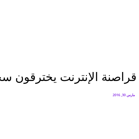
البنك العربي يطلق حملة الاسترداد النقدي الصيفية
أغسطس 6, 2026
سيتي إيدج توقع شراكة مع ڤودافون مصر لتوفير خدمات Triple Play الذكية بمشروع داون تاون بالعلمين الجديدة
أغسطس 6, 2026
تكنولوجيا
قراصنة الإنترنت يخترقون سجلات الرعاية الصحية عبر بنية تكنولوجيا المعلومات
تكنولوجيا
قراصنة الإنترنت يخترقون سجل
مارس 30, 2016