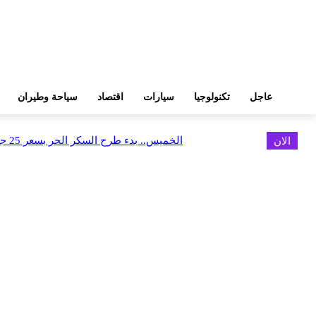
عاجل
تكنولوجيا
سيارات
اقتصاد
سياحة وطيران
الان
الخميس.. بدء طرح السكر الحر بسعر 25 جنيهًا للكيلو
اخر الاخبار
البورصة وجهاز التمثيل التجاري يروجان لسوق المال وجذب الاستثمارات الأجن
أغسطس 6, 2026
FEDIS وحلول تتشاركان في تطوير أول منصة للسياحة الصحية بالمنطقة
أغسطس 6, 2026