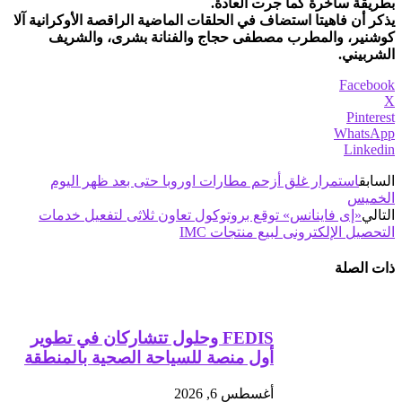
بطريقة ساخرة كما جرت العادة.
يذكر أن فاهيتا استضاف في الحلقات الماضية الراقصة الأوكرانية آلا
كوشنير، والمطرب مصطفى حجاج والفنانة بشرى، والشريف
الشربيني.
Facebook
X
Pinterest
WhatsApp
Linkedin
السابق
استمرار غلق أزحم مطارات اوروبا حتى بعد ظهر اليوم
الخميس
التالي
«إى فاينانس» توقع بروتوكول تعاون ثلاثى لتفعيل خدمات
التحصيل الإلكترونى لبيع منتجات IMC
ذات الصلة
FEDIS وحلول تتشاركان في تطوير
أول منصة للسياحة الصحية بالمنطقة
أغسطس 6, 2026