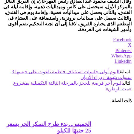
وقال الشيف محمود عبد الصادق رئيس المهرجان، إن الفريق الفائز
بالمركز الأول، سيحصل على كأس وميداليات ذهبية، وإقامة ليلة فى
الفندق، والثانى يحصل على ميداليات فضية، وإقامة يوم فى الفندق،
والثالث يحصل على ميداليات برونزية، واستضافة على العشاء فى
المطعم الذى يختاره الفريق، لافتا إلى أن لجنة التحكيم تضم أقوى
وأمهر الشيفات فى الغردقة.
Facebook
X
Pinterest
WhatsApp
Linkedin
السابق
اليوم أولى جلسات استئناف فاطمة ناعوت على حبسها 3
سنوات بتهمة ازدراء الأديان
التالي
اليوم آخر فرصة للحجز بالمرحلة الثالثة التكميلية بمشروع
«بيت الوطن»
ذات الصلة
الخميس.. بدء طرح السكر الحر بسعر
25 جنيهًا للكيلو