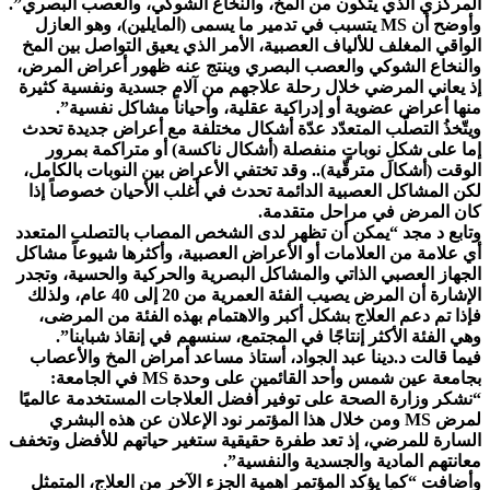
المركزي الذي يتكون من المخ، والنخاع الشوكي، والعصب البصري”.
وأوضح أن MS يتسبب في تدمير ما يسمى (المايلين)، وهو العازل
الواقي المغلف للألياف العصبية، الأمر الذي يعيق التواصل بين المخ
والنخاع الشوكي والعصب البصري وينتج عنه ظهور أعراض المرض،
إذ يعاني المرضي خلال رحلة علاجهم من آلام جسدية ونفسية كثيرة
منها أعراض عضوية أو إدراكية عقلية، وأحياناً مشاكل نفسية”.
ويتّخذُ التصلّب المتعدّد عدّة أشكال مختلفة مع أعراض جديدة تحدث
إما على شكلِ نوباتٍ منفصلة (أشكال ناكسة) أو متراكمة بمرور
الوقت (أشكال مترقّية).. وقد تختفي الأعراض بين النوبات بالكامل،
لكن المشاكل العصبية الدائمة تحدث في أغلب الأحيان خصوصاً إذا
كان المرض في مراحل متقدمة.
وتابع د مجد “يمكن أن تظهر لدى الشخص المصاب بالتصلب المتعدد
أي علامة من العلامات أو الأعراض العصبية، وأكثرها شيوعاً مشاكل
الجهاز العصبي الذاتي والمشاكل البصرية والحركية والحسية، وتجدر
الإشارة أن المرض يصيب الفئة العمرية من 20 إلى 40 عام، ولذلك
فإذا تم دعم العلاج بشكل أكبر والاهتمام بهذه الفئة من المرضى،
وهي الفئة الأكثر إنتاجًا في المجتمع، سنسهم في إنقاذ شبابنا”.
فيما قالت د.دينا عبد الجواد، أستاذ مساعد أمراض المخ والأعصاب
بجامعة عين شمس وأحد القائمين على وحدة MS في الجامعة:
“نشكر وزارة الصحة على توفير أفضل العلاجات المستخدمة عالميًا
لمرض MS ومن خلال هذا المؤتمر نود الإعلان عن هذه البشري
السارة للمرضي، إذ تعد طفرة حقيقية ستغير حياتهم للأفضل وتخفف
معانتهم المادية والجسدية والنفسية”.
وأضافت “كما يؤكد المؤتمر اهمية الجزء الآخر من العلاج، المتمثل