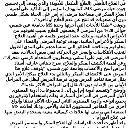
في العلاج التأهيلي (العلاج المكمل للأدوية) والذي يهدف إلى تحسين
جودة حياة مرضى MS، كما يهدف المؤتمر إلى التأكيد على أهمية
العلاج المبكر في مساعدة مرضى إم إس على الحياة بشكل طبيعي
دون أي صعوبات قد تنتج عن عدم العلاج أو تأخره”.
ونوهت “طبقًا للأبحاث التي أجرتها وحدة MS بجامعة عين شمس،
حوالي 20% من المرضى لا يخضعون للعلاج بسبب تخوفهم من
الأعراض الجانبية، ولذلك، عقد المؤتمر جلسة عن أهمية العلاج
المبكر والأعراض الجانبية، بهدف توعية المرضى والقضاء على
مخاوفهم ومناقشة الحقائق التي ستساعدهم على المدى الطويل
لتجنب الانتكاسات والعجز عن الحركة، ففي بعض الحالات، يفقد
المرضى قدرتهم على المشي ويضطرون لاستخدام كرسي متحرك”.
وعن أهمية الكشف المبكر والعلاج، صرح د.هاني عارف، أستاذ
أمراض المخ والأعصاب بجامعة عين شمس: “يتوقف علاج هذا
المرض على الاكتشاف المبكر وبالتالي بدء العلاج مبكرًا، الأمر الذي
يقلل فرصة تفاقم المرض ويزيد فرصة المريض ليظل في المراحل
الأولى من الإصابة دون الانتقال إلى المراحل الأكثر تقدما”.
وأوضح “وتنقسم أدوية إم إس إلى 3 مجموعات: أدوية المستوى
الأول للمرضى في المراحل المبكرة، وذلك باستخدام الإنترفيرون
بجميع أنواعه وأدوية المستوى الثاني للمرحلة الأكثر تقدمًا وأنواع
أخري من العقاقير للمستويين الثالث والأخير، وذلك لحالات MS
الصعبة التي يوصف لها علاجات كيميائية معينة يستخدم البعض منها
في علاج الأورام”.
وقد أظهرت أحدث الدراسات أن العلاج المبكر والمستمر للمرض