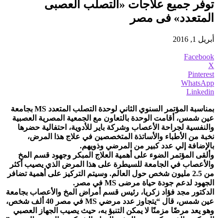
توفر جميع علاجات «التصلب العصبى
المتعدد» فى مصر
أبريل 1, 2016
Facebook
X
Pinterest
WhatsApp
Linkedin
بمناسبة المؤتمر السنوي الثاني لوحدة التصلب المتعدد MS بجامعة
عين شمس، أقامت الوحدة بالتعاون مع الجمعية المصرية العصبية
والنفسية لجراحة الأعصاب وشركة باير للأدوية، احتفالية حضرها
نخبة من الأطباء والأساتذة المتخصصين في علاج هذا المرض،
بالإضافة إلي عدد كبير من المرضي وذويهم.
وألقى المؤتمر الضوء على أهمية العلاج المبكر وجهود قسم المخ
والأعصاب في الجامعة للسيطرة على هذا المرض الذي يصيب أكثر
من 2.5 مليون شخص حول العالم. وسيتم التركيز على أهمية تضافر
الجهود لدعم جودة حياة مرضى MS في مصر.
الدكتور مجد فؤاد زكريا، رئيس قسم أمراض المخ والأعصاب بجامعة
عين شمس، قال “يتجاوز عدد مرضي MS في مصر 40 ألف شخص،
وهو يعد مرضًا مزمنًا لا يمكن التنبؤ به، حيث يصيب الجهاز العصبي