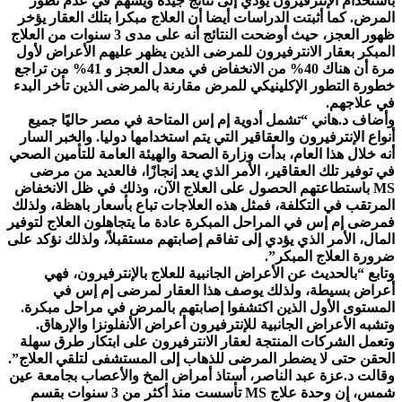
باستخدام الإنترفيرون يؤدي إلى نتائج جيدة ويسهم في عدم تطور
المرض. كما أثبتت الدراسات أيضا أن العلاج مبكرا بتلك العقار يؤخر
ظهور العجز، حيث أوضحت النتائج أنه على مدى 3 سنوات من العلاج
المبكر بعقار الانترفيرون للمرضى الذين يظهر عليهم الأعراض لأول
مرة أن هناك 40% من الانخفاض في معدل العجز و 41% من تراجع
خطورة التطور الإكلينيكي للمرض مقارنة بالمرضى الذين تأخر البدء
في علاجهم.
وأضاف د.هاني “تشمل أدوية إم إس المتاحة في مصر حاليًا جميع
أنواع الإنترفيرون والعقاقير التي يتم استخدامها دوليا. والخبر السار
أنه خلال هذا العام، بدأت وزارة الصحة والهيئة العامة للتأمين الصحي
في توفير تلك العقاقير، الأمر الذي يعد إنجازًا، فالعديد من مرضى
MS باستطاعتهم الحصول على العلاج الآن، وذلك في ظل الانخفاض
المرتقب في التكلفة، فمثل هذه العلاجات تباع بأسعار باهظة، ولذلك
فمرضى إم إس في المراحل المبكرة عادة ما يتجاهلون العلاج لتوفير
المال، الأمر الذي يؤدي إلى تفاقم إصابتهم مستقبلاً، ولذلك نؤكد على
ضرورة العلاج المبكر”.
وتابع “بالحديث عن الأعراض الجانبية للعلاج بالإنترفيرون، فهي
أعراض بسيطة، ولذلك يوصف هذا العقار لمرضى إم إس في
المستوى الأول الذين اكتشفوا إصابتهم بالمرض في مراحل مبكرة.
وتشبه الأعراض الجانبية للإنترفيرون أعراض الأنفلونزا والإرهاق.
وتعمل الشركات المنتجة لعقار الانترفيرون على ابتكار طرق سهلة
الحقن حتى لا يضطر المرضى للذهاب إلى المستشفى لتلقي العلاج”.
وقالت د.عزة عبد الناصر، أستاذ أمراض المخ والأعصاب بجامعة عين
شمس، إن وحدة علاج MS تأسست منذ أكثر من 3 سنوات بقسم