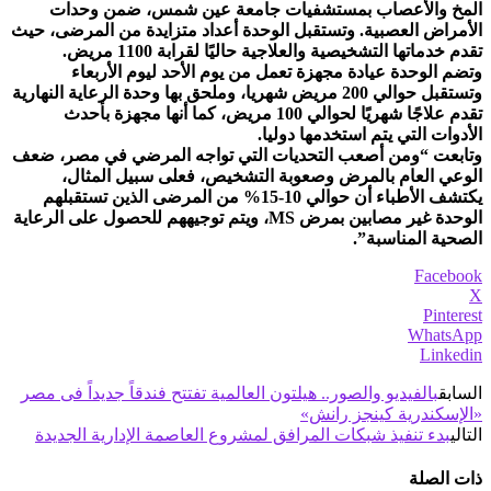
المخ والأعصاب بمستشفيات جامعة عين شمس، ضمن وحدات
الأمراض العصبية. وتستقبل الوحدة أعداد متزايدة من المرضى، حيث
تقدم خدماتها التشخيصية والعلاجية حاليًا لقرابة 1100 مريض.
وتضم الوحدة عيادة مجهزة تعمل من يوم الأحد ليوم الأربعاء
وتستقبل حوالي 200 مريض شهريا، وملحق بها وحدة الرعاية النهارية
تقدم علاجًا شهريًا لحوالي 100 مريض، كما أنها مجهزة بأحدث
الأدوات التي يتم استخدمها دوليا.
وتابعت “ومن أصعب التحديات التي تواجه المرضي في مصر، ضعف
الوعي العام بالمرض وصعوبة التشخيص، فعلى سبيل المثال،
يكتشف الأطباء أن حوالي 10-15% من المرضى الذين تستقبلهم
الوحدة غير مصابين بمرض MS، ويتم توجيههم للحصول على الرعاية
الصحية المناسبة”.
Facebook
X
Pinterest
WhatsApp
Linkedin
السابق
بالفيديو والصور.. هيلتون العالمية تفتتح فندقاً جديداً فى مصر
«الإسكندرية كينجز رانش»
التالي
بدء تنفيذ شبكات المرافق لمشروع العاصمة الإدارية الجديدة
ذات الصلة