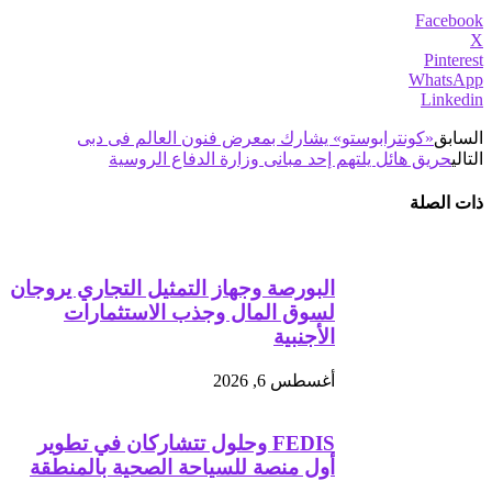
Facebook
X
Pinterest
WhatsApp
Linkedin
السابق
«كونترابوستو» يشارك بمعرض فنون العالم فى دبى
التالي
حريق هائل يلتهم إحد مبانى وزارة الدفاع الروسية
ذات الصلة
البورصة وجهاز التمثيل التجاري يروجان
لسوق المال وجذب الاستثمارات
الأجنبية
أغسطس 6, 2026
FEDIS وحلول تتشاركان في تطوير
أول منصة للسياحة الصحية بالمنطقة