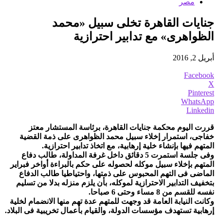
مصر
جنايات القاهرة تخلى سبيل «محمد
الظواهرى» مع تدابير احترازية
أبريل 2, 2016
Facebook
X
Pinterest
WhatsApp
Linkedin
قررت اليوم محكمة جنايات القاهرة، برئاسة المستشار معتز
خفاجى، استمرار إخلاء سبيل محمد الظواهرى على ذمة القضية
المتهم فيها بإنشاء خلية إرهابية، مع اتخاذ تدابير احترازية.
وفى جلسة استمرت 5 دقائق داخل غرفة المداولة، طالب دفاع
المتهم بإخلاء سبيل موكله لحصوله على حكم بالبراءة أواخر فبراير
الماضى فى التهم المحبوس على ذمتها، واحتياطيا طالب الدفاع
بتخفيف التدابير الاحترازية لموكله، بأن يلزم منزله بدلا من تسليم
نفسه للقسم من 8 مساء وحتى 6 صباحا.
وكانت النيابة العامة قد وجهت للمتهم عدة تهم منها الانضمام لخلية
إرهابية تستهدف مؤسسات الدولة، والقيام بأعمال تخريبية فى البلاد.