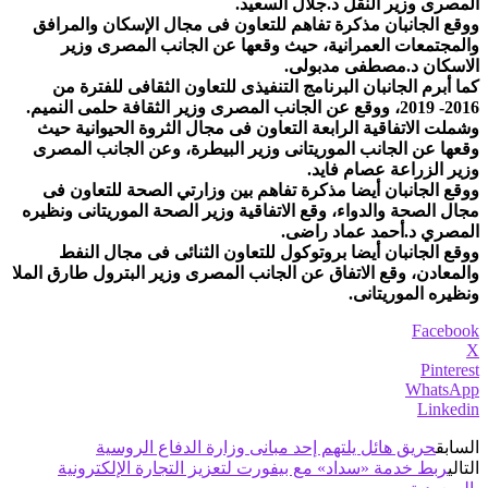
المصرى وزير النقل د.جلال السعيد.
ووقع الجانبان مذكرة تفاهم للتعاون فى مجال الإسكان والمرافق
والمجتمعات العمرانية، حيث وقعها عن الجانب المصرى وزير
الاسكان د.مصطفى مدبولى.
كما أبرم الجانبان البرنامج التنفيذى للتعاون الثقافى للفترة من
2016- 2019، ووقع عن الجانب المصرى وزير الثقافة حلمى النميم.
وشملت الاتفاقية الرابعة التعاون فى مجال الثروة الحيوانية حيث
وقعها عن الجانب الموريتانى وزير البيطرة، وعن الجانب المصرى
وزير الزراعة عصام فايد.
ووقع الجانبان أيضا مذكرة تفاهم بين وزارتي الصحة للتعاون فى
مجال الصحة والدواء، وقع الاتفاقية وزير الصحة الموريتانى ونظيره
المصري د.أحمد عماد راضى.
ووقع الجانبان أيضا بروتوكول للتعاون الثنائى فى مجال النفط
والمعادن، وقع الاتفاق عن الجانب المصرى وزير البترول طارق الملا
ونظيره الموريتانى.
Facebook
X
Pinterest
WhatsApp
Linkedin
السابق
حريق هائل يلتهم إحد مبانى وزارة الدفاع الروسية
التالي
ربط خدمة «سداد» مع بيفورت لتعزيز التجارة الإلكترونية