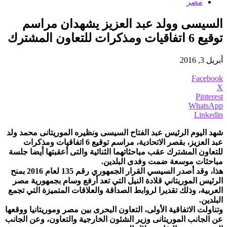
مصر
السيسى وولد عبد العزيز يشهدان مراسم
توقيع 6 اتفاقيات ومذكرات للتعاون المشترك
أبريل 3, 2016
Facebook
X
Pinterest
WhatsApp
Linkedin
شهد اليوم الرئيس عبد الفتاح السيسى ونظيره الموريتانى محمد ولد
عبد العزيز، بقصر الاتحادية، مراسم توقيع 6 اتفاقيات ومذكرات
للتعاون المشترك عقب مباحثاتهما الثنائية والتى أعقبتها أيضا جلسة
مباحثات موسعة ضمت وفدى البلدين.
هذا، وقد أصدر السيسي القرار الجمهوري رقم 135 لعام 2016 بمنح
الرئيس الموريتاني قلادة النيل التي تعد أرفع وسام بجمهورية مصر
العربية، وذلك تقديرا لروابط الصداقة والعلاقات المتميزة التي تجمع
البلدين.
وتناولت الاتفاقية الأولى، التعاون البحرى بين مصر وموريتانيا ووقعها
عن الجانب الموريتانى وزير الشئون الخارجية والتعاون، وعن الجانب