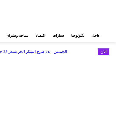
عاجل
تكنولوجيا
سيارات
اقتصاد
سياحة وطيران
الان
الخميس.. بدء طرح السكر الحر بسعر 25 جنيهًا للكيلو
اخر الاخبار
كاسبرسكي تقدم دليلاً لمساعدة السياح على السفر بذكاء وأمان أكبر
أغسطس 9, 2026
البورصة وجهاز التمثيل التجاري يروجان لسوق المال وجذب الاستثمارات الأجن
أغسطس 6, 2026