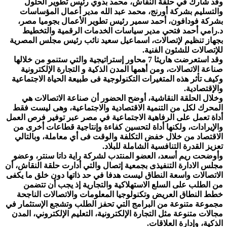
وقد شارك في حلقة النقاش، محمد بدوي رئيس تطوير الحلول
والتسليم بشركة أورنج، محمد عبد الله مدير أعمال المؤساسات
بشركة فودافون، أحمد سمير رئيس تطوير الأعمال بجوميا مصر،
د.رامي أحمد فتحي مدير سياسات الخدمات الرقمية والتخطيط
بجهاز تنظيم لإتصالات، اسماعيل سعيد نائب رئيس مجلس المصرية
للإتصالات للشئون الفنية.
وقد استعرضت هاريثا 7 محاور إستراتيجية والتي ستنمو من خلالها
صناعة الاتصالات، ومن أهمها المدن الذكية و التجارة الإلكترونية
وكيف تأثر هذه المتغيرات التكنولوجية فى طبيعة الحياة الاجتماعية
والإقتصادية.
وخلال الحلقة النقاشية، أوضح الحضور أن صناعة الاتصالات هي
المحرك لكل من التنمية الاقتصادية والاجتماعية، وهى ليست فقط
أداة تعمل على الرفاهية الاجتماعية في مصر عبر توفير فرص العمل
والإيرادات، ولكنها أداة لتحسين كفاءة وإنتاجية قطاعات أخرى من
الاقتصاد من خلال خفض التكلفة والوقت فى أي معاملة، وبالتالي
تعزيز القدرة التنافسية الشاملة للبلاد.
وأوضحت ريم أسعد، العضو المنتدب لشركة راية داتا سنتر، وعضو
مجلس الادارة التنفيذى بجمعية إتصال والتي أدارت حلقة النقاش، أن
الاتصالات واسعة النطاق ليست هدفا في حد ذاتها دون خلق ما يكفى
من الطلب على السلع الاستهلاكية والتجارية إذ يجب أن تتضمن
خطط النطاق العريض وتكنولوجيا المعلومات والاتصالات الناجحة
مجموعة متنوعة من البرامج التي تحفز الطلب وتشجع الإستثمار في
مجالات متنوعة مثل التجارة الإلكترونية، التعليم الإلكتروني، المدن
الذكية، وإدارة العلاقات.