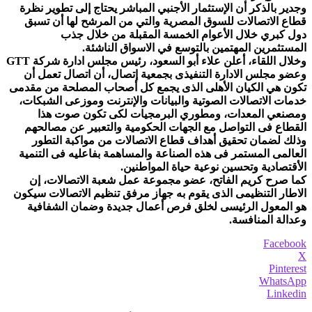
وجدير بالذكر أن الإستثمار الأجنبي المباشر يحتاج إلى تطوير نظرة
قطاع الاتصالات للسوق المصرية والتي من المرشح لها أن تسبق
دول كبري خلال الأعوام الخمسة المقبلة من خلال جذب
المستثمرين المهتمين بالتوسع في الاسواق الناشئة.
وخلال اللقاء، أعلن علاء أبو السعود، رئيس مجلس ادارة شركة GTT
وعضو مجلس الادارة التنفيذى بجمعية إتصال، أن اتصال تعمل أن
تكون هي الكيان الأهلى الذى يجمع كل أصحاب المصلحة من مقدمى
خدمات الاتصالات الصوتية والبيانات والإنترنت وموزعى الشبكات،
ومصنعي المعدات، ومطوري البرمجيات لكى تكون صوت هذا
القطاع فى التواصل مع الجهات الحكومية والتعبير عن مصالحهم
وذلك لضمان تحقيق أهداف قطاع الاتصالات من مواكبة التطور
العالمى المستمر فى هذه الصناعة والمساهمة بفاعليه فى التنمية
الأقتصادية وتحسين نوعية حياة المواطنين.
كما صرح كريم الفاتح، عضو مجموعة عمل شعبة الاتصالات، إن
الاطار التنظيمى الذى يقوم به جهاز مرفق تنظيم الاتصالات سيكون
هو المعول الرئيسى لخلق فرص أعمال جديدة وضمان الشفافية
وعدالة المنافسة.
Facebook
X
Pinterest
WhatsApp
Linkedin