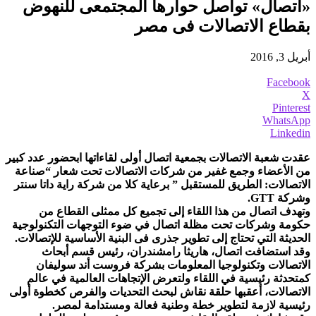
«اتصال» تواصل حوارها المجتمعى للنهوض
بقطاع الاتصالات فى مصر
أبريل 3, 2016
Facebook
X
Pinterest
WhatsApp
Linkedin
عقدت شعبة الاتصالات بجمعية اتصال أولى لقاءاتها ابحضور عدد كبير
من الأعضاء وجمع غفير من شركات الاتصالات تحت شعار “صناعة
الاتصالات: الطريق للمستقبل ” برعاية كلا من شركة راية داتا سنتر
وشركة GTT.
وتهدف اتصال من هذا اللقاء إلى تجميع كل ممثلى القطاع من
حكومة وشركات تحت مظلة اتصال في ضوء التوجهات التكنولوجية
الحديثة التي تحتاج إلى تطوير جذرى فى البنية الأساسية للإتصالات.
وقد استضافت اتصال، هاريثا رامشندران، رئيس قسم أبحاث
الاتصالات وتكنولوجيا المعلومات بشركة فروست أند سوليفان
كمتحدثة رئيسية في اللقاء ولتعرض الإتجاهات العالمية في عالم
الاتصالات، أعقبها حلقة نقاش لبحث التحديات والفرص كخطوة أولى
رئيسية لازمة لتطوير خطة وطنية فعالة ومستدامة لمصر.