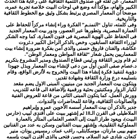
المعمار، عن ثقته فى صندوق التنمية الثقافية على رعاية هذا الحدث
الكبير والهام، مؤكداً أنه وضع في لوحات البيت خلاصة تجربة عمره،
موضحا أن المعمار المصري يرتبط بشكل وثيق مع الخطوط الثقافية
والتاريخية.
وفى كلمته، تناول “النمنـم” الفكرة وراء إنشاء مركزاً للحفاظ على
العمارة المصرية، وتطورها عبر العصور، ودور بيت المعمار الجديد
فى الحفاظ على الهوية المصرية فى فنون العمارة، كما وجه الشكر
لوزراء الثقافة السابقين، وخص بالذكر الراحل الكبير د.ثروت
عكاشة، والفنان فاروق حسنى والذى آمن بفكرة ضرورة إنشاء بيت
للمعماريين يحمل شعار “ثقافة المواطن ومعمار الوطن”.
ثم قام وزير الثقافة ورئيس قطاع الصندوق ومدير المشروع بتكريم
د.عصام صفى الدين أول من دعى لإنشاء بيت المعمار وبذل جهودا
دؤوبة لتنفيذ فكرة إنشاء هذا البيت والخروج به لأارض الواقع، وقام
بتسليمه درع وزارة الثقافة وشهادة تقدير.
ويتكون بيت المعمار الجديد من مبنيين، المبنى الاول يضم مقعد
لكبار الزوار ومكتبتين بحثية ورقمية بإلاضافة الى قاعه للتدريب
وورش العمل، كما يتكون المبنى الثانى من قاعة للعروض الفنية
والصالونات الثقافية، وقاعة للمحاضرات والندوات.
جدير بالذكر أن بيت المعمار أسسه الأخوين عمرو وإبراهيم
الملاطيلى فى القرن الـ18 ثم إشتهر ببيت على أفندى لبيب (حارس
البيت)، ويعود طراز البيت إلى العصر العثمانى المتأثر بالعمارة
المملوكية التقليدية، وإشتهر ببيت الفنانين وسكن به عدد من الفنانين
منهم بيبى مارتان، موسكابتلى، راغب عماد، رمسيس يونان، منير
كنعان، شادى عبد السلام، وحسن فتحى والذى أقترن البيت بإسمه