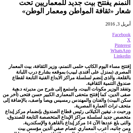
النمنم يفتتح بيت جديد للمعماريين تحت
شعار «ثقافة المواطن ومعمار الوطن»
أبريل 3, 2016
Facebook
X
Pinterest
WhatsApp
Linkedin
إفتتح مساء اليوم الكاتب حلمى النمنم، وزير الثقافة، بيت المعمار
المصرى (بمنزل على أفندى لبيب) بموقعه بشارع درب اللبانة
بالقلعة، والذى إنضم لسلسلة مراكز الابداع الفنية التابعة لقطاع
صندوق التنمية الثقافية.
وتفقد الوزير مكونات البيت، واستمع إلى شرح من مديرته د.هبة
صفى الدين، كما إفتتح متحفى المعمارى الكبير حسن فتحى (آخر من
سكن البيت) والفنان والمهندس رمسيس ويصا واصف، بالإضافة إلى
متحف تراث العمارة المصرية.
ورحبت د. نيفين الكيلانى رئيس قطاع الصندوق بإنضمام مركز إبداع
متخصص جديد لسلسلة مراكز الإبداع المتخصصة التابعة للصندوق،
والتى بلغ عددها الآن 14 مركز إبداع بالقاهرة والإسكندرية.
ومن جانبه، أعرب المعماري عصام صفي الدين مؤسس بيت