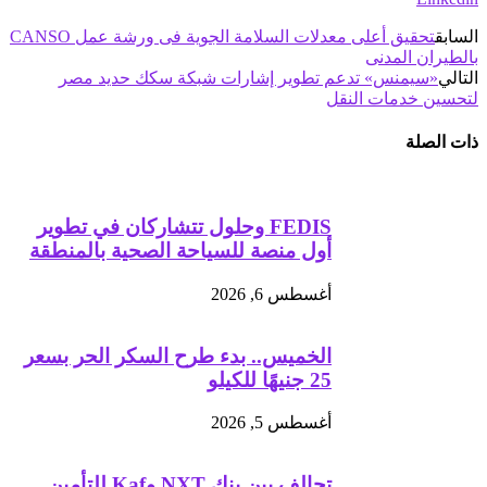
السابق
تحقيق أعلى معدلات السلامة الجوية فى ورشة عمل CANSO
بالطيران المدنى
التالي
«سيمنس» تدعم تطوير إشارات شبكة سكك حديد مصر
لتحسين خدمات النقل
ذات الصلة
FEDIS وحلول تتشاركان في تطوير
أول منصة للسياحة الصحية بالمنطقة
أغسطس 6, 2026
الخميس.. بدء طرح السكر الحر بسعر
25 جنيهًا للكيلو
أغسطس 5, 2026
تحالف بين بنك NXT وKaf للتأمين