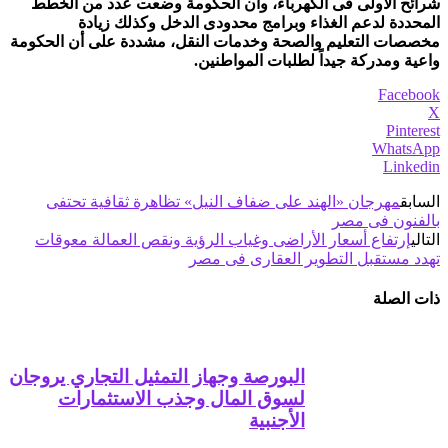
شرائح الأولى فى الكهرباء، وأن الحكومة وضعت عدد من الخطط
المحددة لدعم الغذاء وبرامج محدودى الدخل وكذلك زيادة
مخصصات التعليم والصحة وخدمات النقل، مشددة على أن الحكومة
واعية ومدركة جيداً لطلبات المواطنين.
Facebook
X
Pinterest
WhatsApp
Linkedin
السابق
مهرجان «الهند على ضفاف النيل» تظاهرة ثقافية تحتفى
بالفنون فى مصر
التالي
إرتفاع أسعار الأراضى وغياب الرؤية ونقص العمالة معوقات
تهدد مستقبل التطوير العقارى فى مصر
ذات الصلة
البورصة وجهاز التمثيل التجاري يروجان
لسوق المال وجذب الاستثمارات
الأجنبية