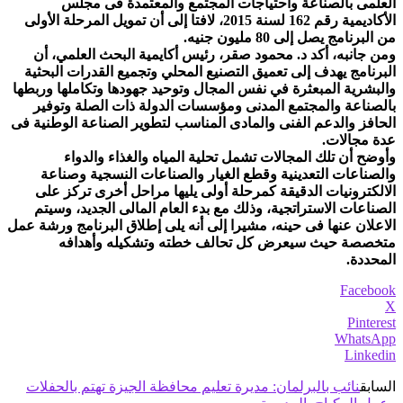
العلمى بالصناعة واحتياجات المجتمع والمعتمدة فى مجلس
الأكاديمية رقم 162 لسنة 2015، لافتا إلى أن تمويل المرحلة الأولى
من البرنامج يصل إلى 80 مليون جنيه.
ومن جانبه، أكد د. محمود صقر، رئيس أكايمية البحث العلمي، أن
البرنامج يهدف إلى تعميق التصنيع المحلي وتجميع القدرات البحثية
والبشرية المبعثرة في نفس المجال وتوحيد جهودها وتكاملها وربطها
بالصناعة والمجتمع المدنى ومؤسسات الدولة ذات الصلة وتوفير
الحافز والدعم الفنى والمادى المناسب لتطوير الصناعة الوطنية فى
عدة مجالات.
وأوضح أن تلك المجالات تشمل تحلية المياه والغذاء والدواء
والصناعات التعدينية وقطع الغيار والصناعات النسجية وصناعة
الالكترونيات الدقيقة كمرحلة أولى يليها مراحل أخرى تركز على
الصناعات الاستراتجية، وذلك مع بدء العام المالى الجديد، وسيتم
الاعلان عنها فى حينه، مشيرا إلى أنه يلى إطلاق البرنامج ورشة عمل
متخصصة حيث سيعرض كل تحالف خطته وتشكيله وأهدافه
المحددة.
Facebook
X
Pinterest
WhatsApp
Linkedin
السابق
نائب بالبرلمان: مديرة تعليم محافظة الجيزة تهتم بالحفلات