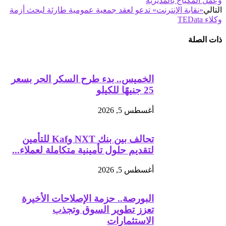
وعمل المكياج بالمديرية
التالي
«نقابة الإنترنت» تدعو لعقد جمعية عمومية طارئة لبحث أزمة
وكلاء TEData
ذات الصلة
الخميس.. بدء طرح السكر الحر بسعر
25 جنيهًا للكيلو
أغسطس 5, 2026
تحالف بين بنك NXT وKaf للتأمين
لتقديم حلول تأمينية متكاملة لعملاء...
أغسطس 5, 2026
البورصة.. حزمة الإصلاحات الأخيرة
تعزز تطوير السوق وتجذب
الاستثمارات