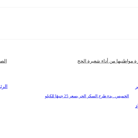
شارك
ة مواطنيها من أداء شعيرة الحج
الصي
ر
الرئ
الخميس.. بدء طرح السكر الحر بسعر 25 جنيهًا للكيلو
د