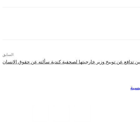
السابق
ن تدافع عن توبيخ وزير خارجيتها لصحفية كندية سألته عن حقوق الإنسان
يسية