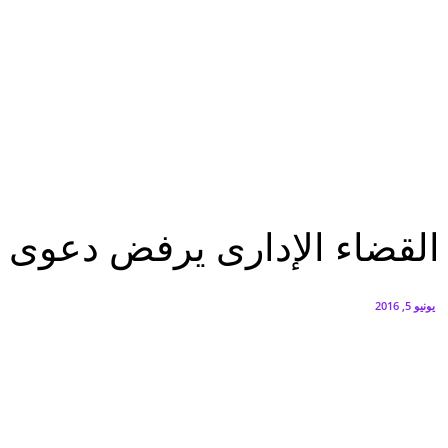
البنك العربي يطلق حملة الاسترداد النقدي الصيفية
أغسطس 6, 2026
سيتي إيدج توقع شراكة مع ڤودافون مصر لتوفير خدمات Triple Play الذكية بمشروع داون تاون بالعلمين الجديدة
أغسطس 6, 2026
الرئيسية
القضاء الإدارى يرفض دعوى إسقاط الجنسية عن «محمد مرسى»
الرئيسية
حوادث
عاجل
القضاء الإدارى يرفض دعوى
يونيو 5, 2016