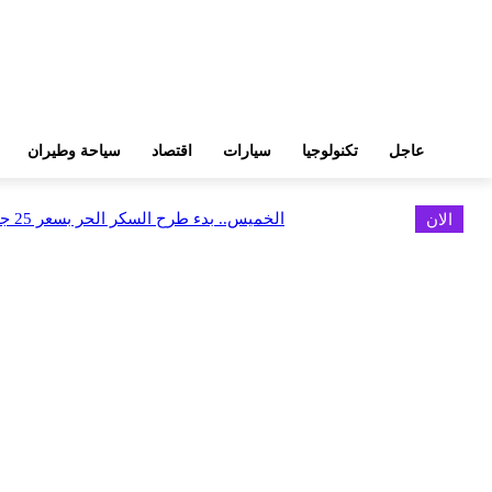
عاجل
تكنولوجيا
سيارات
اقتصاد
سياحة وطيران
الان
الخميس.. بدء طرح السكر الحر بسعر 25 جنيهًا للكيلو
اخر الاخبار
البورصة وجهاز التمثيل التجاري يروجان لسوق المال وجذب الاستثمارات الأجن
أغسطس 6, 2026
FEDIS وحلول تتشاركان في تطوير أول منصة للسياحة الصحية بالمنطقة
أغسطس 6, 2026