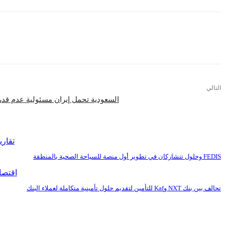
التالي
السعودية تحمل إيران مسئولية عدم قدر
اقرأ المزيد
تقاري
FEDIS وحلول تتشاركان في تطوير أول منصة للسياحة الصحية بالمنطقة
اقتصا
تحالف بين بنك NXT وKaf للتأمين لتقديم حلول تأمينية متكاملة لعملاء البنك