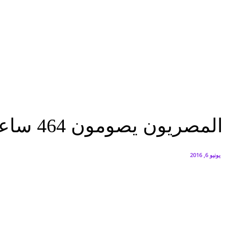
البنك العربي يطلق حملة الاسترداد النقدي الصيفية
أغسطس 6, 2026
سيتي إيدج توقع شراكة مع ڤودافون مصر لتوفير خدمات Triple Play الذكية بمشروع داون تاون بالعلمين الجديدة
أغسطس 6, 2026
الرئيسية
المصريون يصومون 464 ساعة و77 دقيقة خلال شهر رمضان
الرئيسية
عاجل
مصر
المصريون يصومون 464 ساعة و77 دقيقة خلال شهر رمضان
يونيو 6, 2016