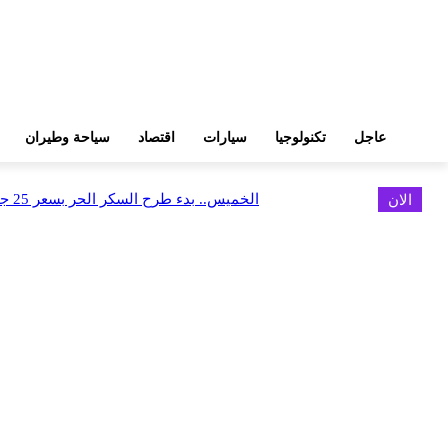
عاجل
تكنولوجيا
سيارات
اقتصاد
سياحة وطيران
الان
الخميس.. بدء طرح السكر الحر بسعر 25 جنيهًا للكيلو
اخر الاخبار
البورصة وجهاز التمثيل التجاري يروجان لسوق المال وجذب الاستثمارات الأجن
أغسطس 6, 2026
FEDIS وحلول تتشاركان في تطوير أول منصة للسياحة الصحية بالمنطقة
أغسطس 6, 2026