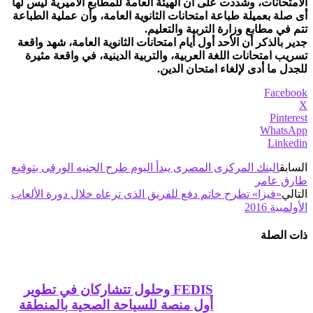
الامتحانات، وشددت على أن الهيئة العامة للمطابع الأميرية ليس لها
أى صلة بعميلة طباعة امتحانات الثانوية العامة، وأن عملية الطباعة
تتم في مطابع وزارة التربية والتعليم.
جدير بالذكر أن الأحد أول أيام امتحانات الثانوية العامة، شهد واقعة
تسريب امتحانات اللغة العربية، والتربية الدينية، في واقعة مثيرة
للجدل ما أدى لإلغاء امتحان الدين.
Facebook
X
Pinterest
WhatsApp
Linkedin
السابق
البنك المركزى المصرى يبدأ اليوم طرح الجنيه الورقى بتوقيع
طارق عامر
التالي
«فيزا» تطرح خاتم دفع للفريق الذى ترعاه خلال دورة الألعاب
الأولمبية 2016
ذات الصلة
FEDIS وحلول تتشاركان في تطوير
أول منصة للسياحة الصحية بالمنطقة