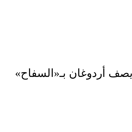
المزيد
صف أردوغان بـ«السفاح»