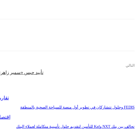
أى مفاوضات لأنها بحاجة لمرجعية، حيث طرحنا منذ بداية مفاوضات جنيف 3 أوراق مبادئ
التالي
تأييد حبس «سمير زاهر» 3 سنوات وكفالة 100 ألف ج
اقرأ المزيد
تقاري
FEDIS وحلول تتشاركان في تطوير أول منصة للسياحة الصحية بالمنطقة
اقتصا
تحالف بين بنك NXT وKaf للتأمين لتقديم حلول تأمينية متكاملة لعملاء البنك