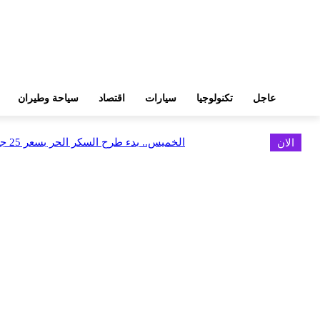
عاجل
تكنولوجيا
سيارات
اقتصاد
سياحة وطيران
الان
الخميس.. بدء طرح السكر الحر بسعر 25 جنيهًا للكيلو
اخر الاخبار
البورصة وجهاز التمثيل التجاري يروجان لسوق المال وجذب الاستثمارات الأجن
أغسطس 6, 2026
FEDIS وحلول تتشاركان في تطوير أول منصة للسياحة الصحية بالمنطقة
أغسطس 6, 2026