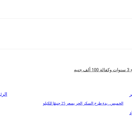
 للمحادثات مع الأطراف الأخرى، وتم القفز فوق ورقة المبادئ التى تقدمنا بها فى جنيف.
شارك
نيه
ر
الرئ
الخميس.. بدء طرح السكر الحر بسعر 25 جنيهًا للكيلو
د