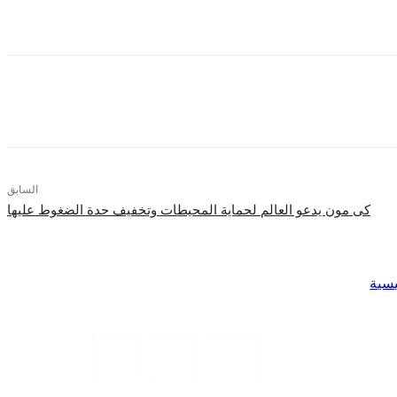
السابق
كى مون يدعو العالم لحماية المحيطات وتخفيف حدة الضغوط عليها
يسية