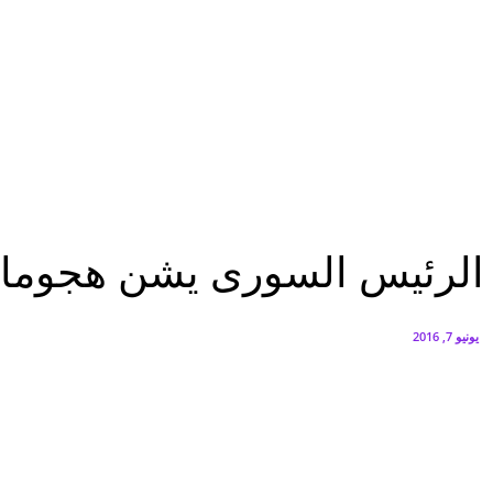
البنك العربي يطلق حملة الاسترداد النقدي الصيفية
أغسطس 6, 2026
سيتي إيدج توقع شراكة مع ڤودافون مصر لتوفير خدمات Triple Play الذكية بمشروع داون تاون بالعلمين الجديدة
أغسطس 6, 2026
الرئيسية
الرئيس السورى يشن هجوما عنيفا على مفاوضات جنيف ويصف أردوغان بـ«السفا
الرئيسية
عاجل
عرب وعالم
الرئيس السورى يشن هجوما 
يونيو 7, 2016